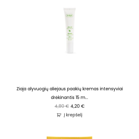
Ziaja alyvuogių aliejaus paakių kremas intensyviai
drėkinantis 15 m...
4,80
€
4,20
€
Į krepšelį