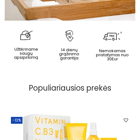
Užtikriname
14 dienų
Nemokamas
saugų
grąžinimo
pristatymas nuo
apsipirkimą
garantija
30Eur
Populiariausios prekės
-13%