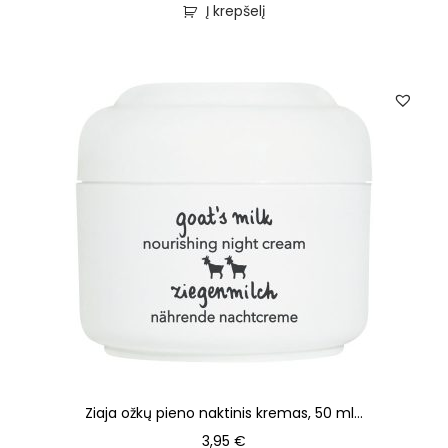
Į krepšelį
Ziaja ožkų pieno naktinis kremas, 50 ml...
3,95
€