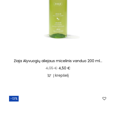
Ziaja Alyvuogių aliejaus micelinis vanduo 200 ml...
4,95
€
4,50
€
Į krepšelį
-13%