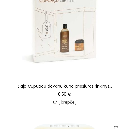
Ziaja Cupuacu dovanų kūno priežiūros rinkinys...
8,50
€
Į krepšelį