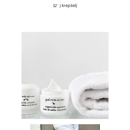
Į krepšelį