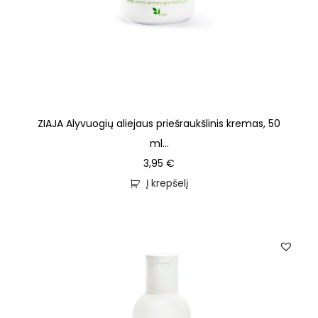
ZIAJA Alyvuogių aliejaus priešraukšlinis kremas, 50
ml...
3,95
€
Į krepšelį