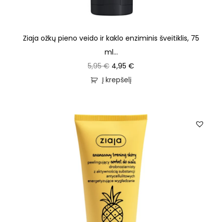
Ziaja ožkų pieno veido ir kaklo enziminis šveitiklis, 75
ml...
5,95
€
4,95
€
Į krepšelį