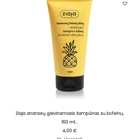
Ziaja ananasų gaivinamasis šampūnas su kofeinu,
160 ml...
4,00
€