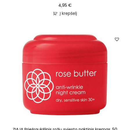
4,95
€
Į krepšelį
ZIAJA Priešraukšlinis rožių sviesto naktinis kremas, 50