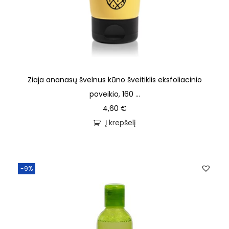
Ziaja ananasų švelnus kūno šveitiklis eksfoliacinio
poveikio, 160 ...
4,60
€
Į krepšelį
-9%