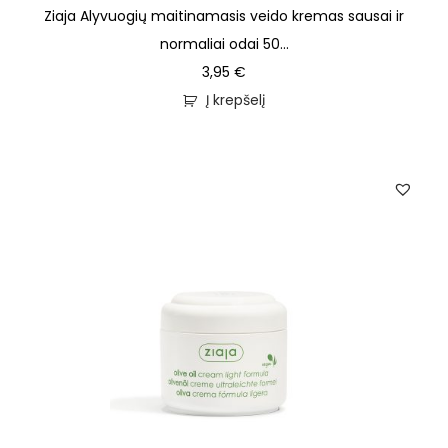
Ziaja Alyvuogių maitinamasis veido kremas sausai ir
normaliai odai 50...
3,95
€
Į krepšelį