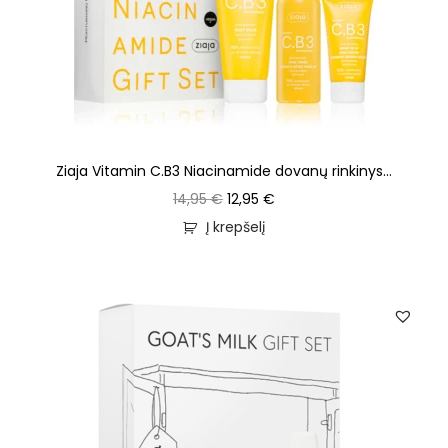
Ziaja Vitamin C.B3 Niacinamide dovanų rinkinys...
14,95
€
12,95
€
Į krepšelį