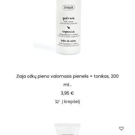
Ziaja ožkų pieno valomasis pienelis + tonikas, 200
ml...
3,95
€
Į krepšelį