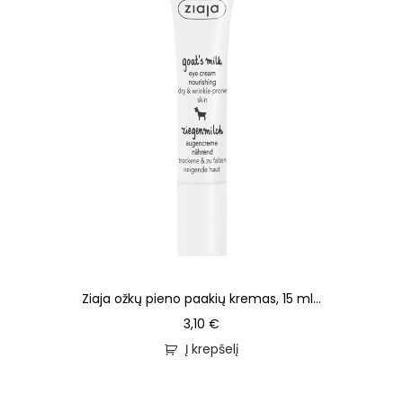
Ziaja ožkų pieno paakių kremas, 15 ml...
3,10
€
Į krepšelį