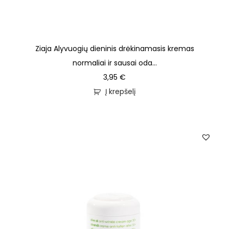
Ziaja Alyvuogių dieninis drėkinamasis kremas
normaliai ir sausai oda...
3,95
€
Į krepšelį