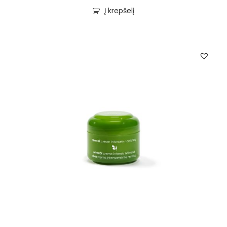
Į krepšelį