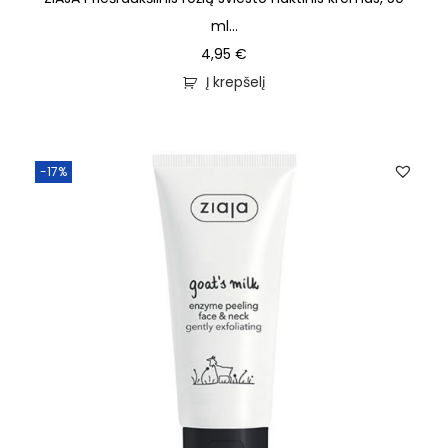
ml...
4,95
€
Į krepšelį
-17%