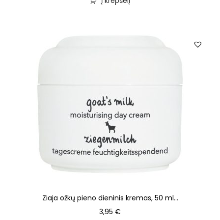
Į krepšelį
Ziaja ožkų pieno dieninis kremas, 50 ml...
3,95
€