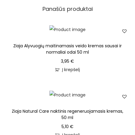
Panašūs produktai
Ziaja Alyvuogių maitinamasis veido kremas sausai ir
normaliai odai 50 ml
3,95
€
Į krepšelį
Ziaja Natural Care naktinis regeneruojamasis kremas,
50 ml
5,10
€