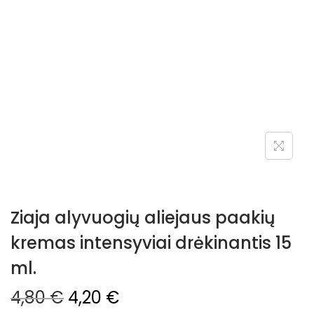
Ziaja alyvuogių aliejaus paakių
kremas intensyviai drėkinantis 15
ml.
4,80
€
4,20
€