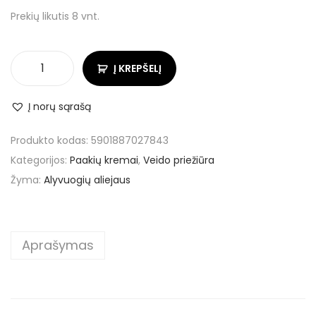
Prekių likutis 8 vnt.
Į KREPŠELĮ
Į norų sąrašą
Produkto kodas:
5901887027843
Kategorijos:
Paakių kremai
,
Veido priežiūra
Žyma:
Alyvuogių aliejaus
Aprašymas