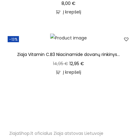
8,00
€
Į krepšelį
-13%
Ziaja Vitamin C.B3 Niacinamide dovanų rinkinys...
14,95
€
12,95
€
Į krepšelį
ZiajaShop.lt oficialus Ziaja atstovas Lietuvoje