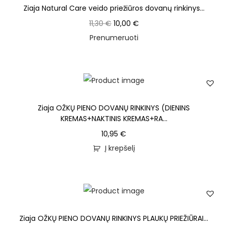
Ziaja Natural Care veido priežiūros dovanų rinkinys...
11,30
€
10,00
€
Prenumeruoti
Ziaja OŽKŲ PIENO DOVANŲ RINKINYS (DIENINS
KREMAS+NAKTINIS KREMAS+RA...
10,95
€
Į krepšelį
Ziaja OŽKŲ PIENO DOVANŲ RINKINYS PLAUKŲ PRIEŽIŪRAI...