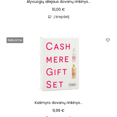
Alyvuogių aliejaus dovanų rinkinys...
10,00
€
Į krepšelį
Neturime
Kašmyro dovanų rinkinys...
9,99
€