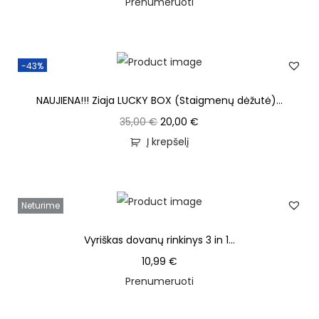
Prenumeruoti
-43%
NAUJIENA!!! Ziaja LUCKY BOX (Staigmenų dėžutė)...
35,00
€
20,00
€
Į krepšelį
Neturime
Vyriškas dovanų rinkinys 3 in 1...
10,99
€
Prenumeruoti