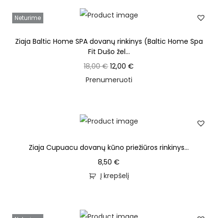
Neturime
Ziaja Baltic Home SPA dovanų rinkinys (Baltic Home Spa
Fit Dušo žel...
18,00
€
12,00
€
Prenumeruoti
Ziaja Cupuacu dovanų kūno priežiūros rinkinys...
8,50
€
Į krepšelį