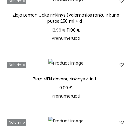
Neturime
Ziaja Lemon Cake rinkinys (valomosios rankų ir kūno
putos 250 ml + d...
12,99
€
11,00
€
Prenumeruoti
Neturime
Ziaja MEN dovanų rinkinys 4 in 1...
9,99
€
Prenumeruoti
Neturime