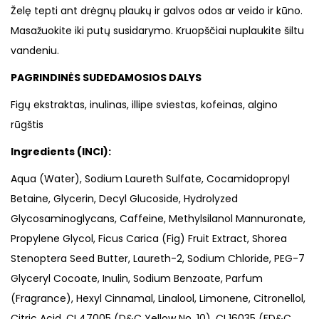
Želę tepti ant drėgnų plaukų ir galvos odos ar veido ir kūno.
Masažuokite iki putų susidarymo. Kruopščiai nuplaukite šiltu
vandeniu.
PAGRINDINĖS SUDEDAMOSIOS DALYS
Figų ekstraktas, inulinas, illipe sviestas, kofeinas, algino
rūgštis
Ingredients (INCI):
Aqua (Water), Sodium Laureth Sulfate, Cocamidopropyl
Betaine, Glycerin, Decyl Glucoside, Hydrolyzed
Glycosaminoglycans, Caffeine, Methylsilanol Mannuronate,
Propylene Glycol, Ficus Carica (Fig) Fruit Extract, Shorea
Stenoptera Seed Butter, Laureth-2, Sodium Chloride, PEG-7
Glyceryl Cocoate, Inulin, Sodium Benzoate, Parfum
(Fragrance), Hexyl Cinnamal, Linalool, Limonene, Citronellol,
Citric Acid, CI 47005 (D&C Yellow No. 10), CI 16035 (FD&C