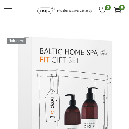
0
0
Neturime