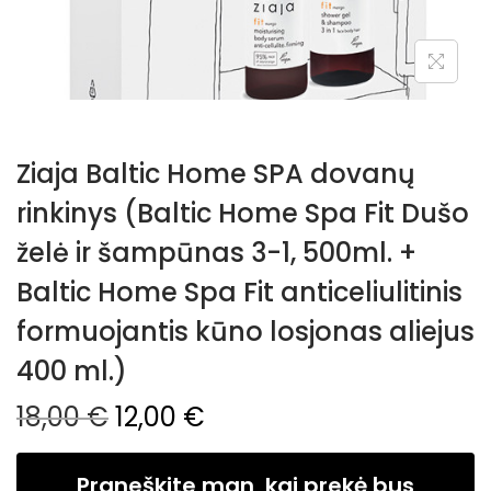
Ziaja Baltic Home SPA dovanų
rinkinys (Baltic Home Spa Fit Dušo
želė ir šampūnas 3-1, 500ml. +
Baltic Home Spa Fit anticeliulitinis
formuojantis kūno losjonas aliejus
400 ml.)
18,00
€
12,00
€
Praneškite man, kai prekė bus