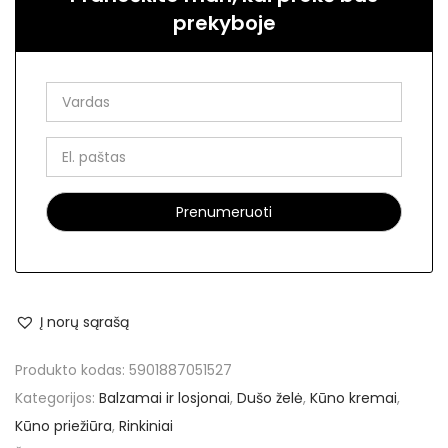
prekyboje
Į norų sąrašą
Produkto kodas:
5901887051527
Kategorijos:
Balzamai ir losjonai
,
Dušo želė
,
Kūno kremai
,
Kūno priežiūra
,
Rinkiniai