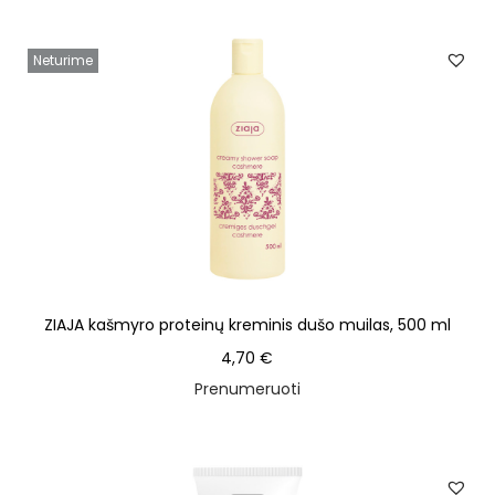
Neturime
ZIAJA kašmyro proteinų kreminis dušo muilas, 500 ml
4,70
€
Prenumeruoti