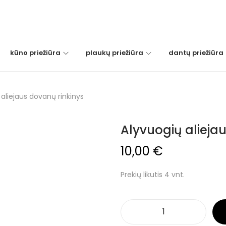
kūno priežiūra
plaukų priežiūra
dantų priežiūra
 aliejaus dovanų rinkinys
Alyvuogių alieja
10,00
€
Prekių likutis 4 vnt.
p