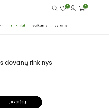
0
0
rinkiniai
vaikams
vyrams
us dovanų rinkinys
Į KREPŠELĮ