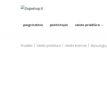
S
S
k
k
i
i
pagrindinis
platintojai
veido priežiūra
p
p
t
t
o
o
Pradžia
/
Veido priežiūra
/
Veido kremai
/
Alyvuogių
n
c
a
o
v
n
i
t
g
e
a
n
t
t
i
o