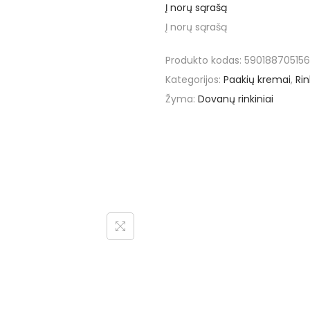
Į norų sąrašą
r
Į norų sąrašą
o
d
Produkto kodas:
59018870515
u
Kategorijos:
Paakių kremai
,
Rin
k
Žyma:
Dovanų rinkiniai
t
o
k
i
e
k
i
s
:
A
l