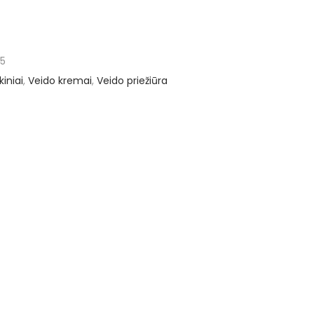
65
kiniai
,
Veido kremai
,
Veido priežiūra