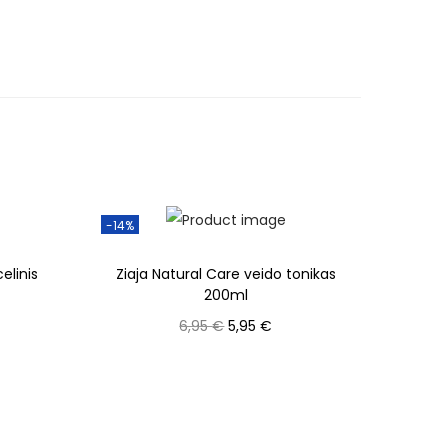
-14%
elinis
Ziaja Natural Care veido tonikas
200ml
O
C
6,95
€
5,95
€
r
u
Į krepšelį
i
r
g
r
i
e