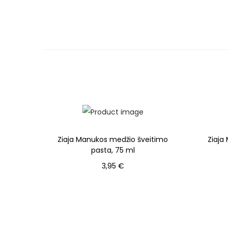
Ziaja Manukos medžio šveitimo
Ziaja
pasta, 75 ml
3,95
€
Į krepšelį