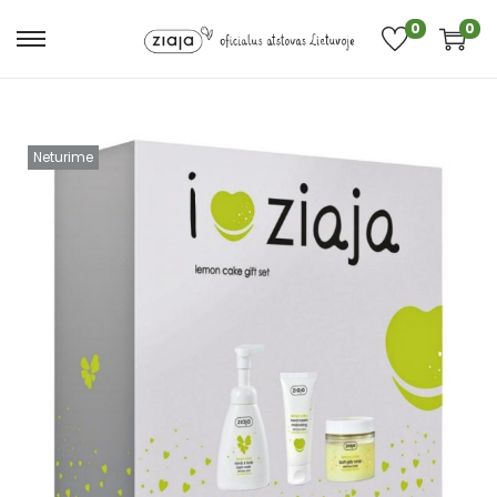
0
0
Neturime