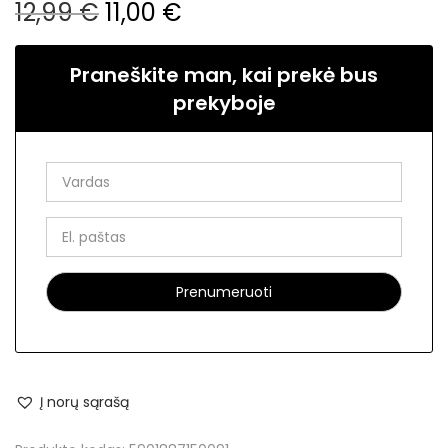
12,99
€
11,00
€
Praneškite man, kai prekė bus
prekyboje
Į norų sąrašą