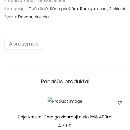
Produkto kodas:
5901887150091
Kategorijos:
Dušo želė
,
Kūno priežiūra
,
Rankų kremai
,
Rinkiniai
Žyma:
Dovanų rinkiniai
Aprašymas
Panašūs produktai
Ziaja Natural Care gaivinamoji dušo želė 400ml
4,70
€