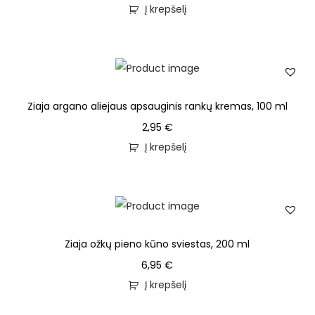
Į krepšelį
Ziaja argano aliejaus apsauginis rankų kremas, 100 ml
2,95
€
Į krepšelį
Ziaja ožkų pieno kūno sviestas, 200 ml
6,95
€
Į krepšelį