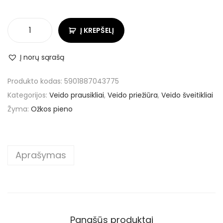
Į KREPŠELĮ
Į norų sąrašą
Produkto kodas:
5901887043775
Kategorijos:
Veido prausikliai
,
Veido priežiūra
,
Veido šveitikliai
Žyma:
Ožkos pieno
Aprašymas
Panašūs produktai