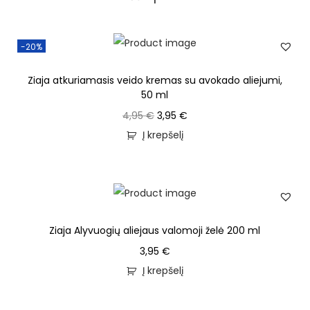
-20%
Ziaja atkuriamasis veido kremas su avokado aliejumi,
50 ml
4,95
€
3,95
€
Į krepšelį
Ziaja Alyvuogių aliejaus valomoji želė 200 ml
3,95
€
Į krepšelį