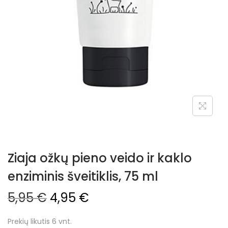
Ziaja ožkų pieno veido ir kaklo
enziminis šveitiklis, 75 ml
5,95
€
4,95
€
Prekių likutis 6 vnt.