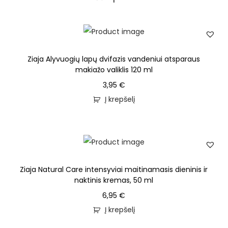
Ziaja Alyvuogių lapų dvifazis vandeniui atsparaus
makiažo valiklis 120 ml
3,95
€
Į krepšelį
Ziaja Natural Care intensyviai maitinamasis dieninis ir
naktinis kremas, 50 ml
6,95
€
Į krepšelį