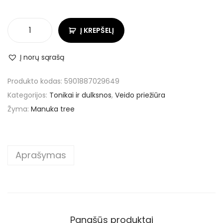
Į KREPŠELĮ
Į norų sąrašą
Produkto kodas:
5901887029649
Kategorijos:
Tonikai ir dulksnos
,
Veido priežiūra
Žyma:
Manuka tree
Aprašymas
Panašūs produktai