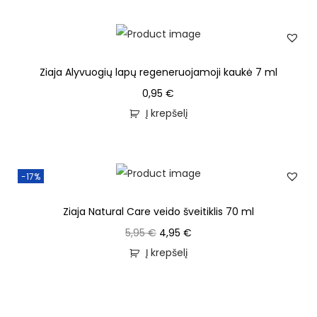
Ziaja Alyvuogių lapų regeneruojamoji kaukė 7 ml
0,95
€
Į krepšelį
-17%
Ziaja Natural Care veido šveitiklis 70 ml
5,95
€
4,95
€
Į krepšelį