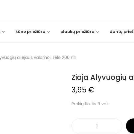
a
kūno priežiūra
plaukų priežiūra
dantų priež
lyvuogių aliejaus valomoji želė 200 ml
Ziaja Alyvuogių a
3,95
€
Prekių likutis 9 vnt.
p