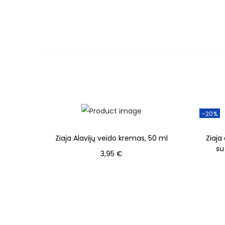
-20%
Ziaja Alavijų veido kremas, 50 ml
Ziaja
su
3,95
€
Į krepšelį