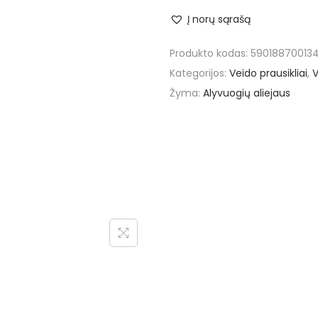
r
Į norų sąrašą
o
d
Produkto kodas:
59018870013
u
Kategorijos:
Veido prausikliai
,
V
k
Žyma:
Alyvuogių aliejaus
t
o
k
i
e
k
i
s
:
Z
i