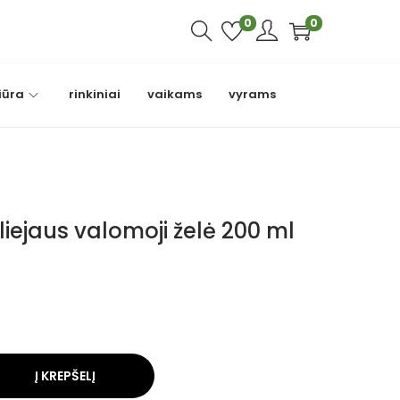
0
0
iūra
rinkiniai
vaikams
vyrams
liejaus valomoji želė 200 ml
Į KREPŠELĮ