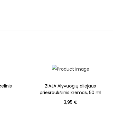
elinis
ZIAJA Alyvuogių aliejaus
priešraukšlinis kremas, 50 ml
3,95
€
Į krepšelį