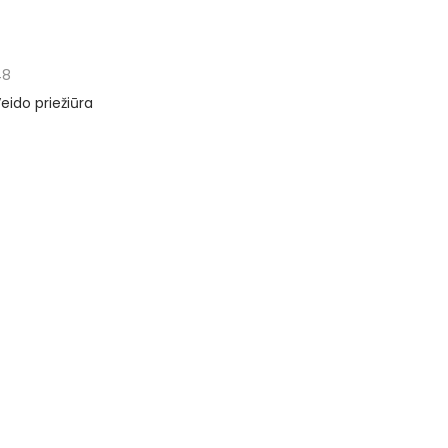
48
eido priežiūra