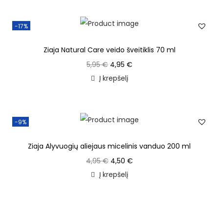
-17%
Ziaja Natural Care veido šveitiklis 70 ml
5,95
€
4,95
€
Į krepšelį
-9%
Ziaja Alyvuogių aliejaus micelinis vanduo 200 ml
4,95
€
4,50
€
Į krepšelį