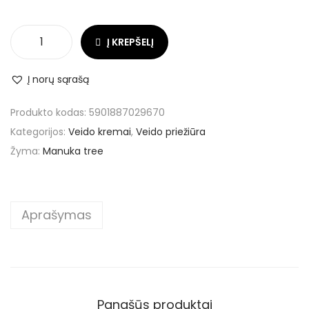
Į KREPŠELĮ
Į norų sąrašą
Produkto kodas:
5901887029670
Kategorijos:
Veido kremai
,
Veido priežiūra
Žyma:
Manuka tree
Aprašymas
Panašūs produktai