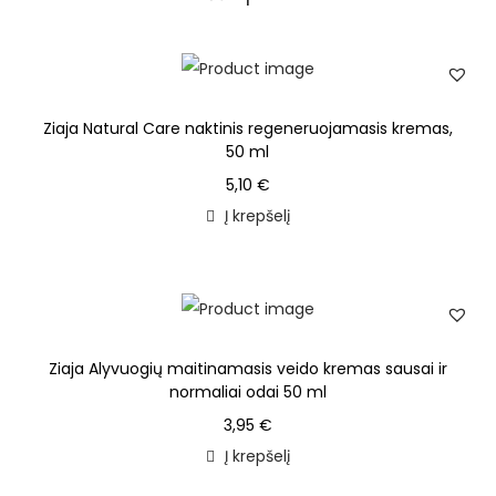
Ziaja Natural Care naktinis regeneruojamasis kremas,
50 ml
5,10
€
Į krepšelį
Ziaja Alyvuogių maitinamasis veido kremas sausai ir
normaliai odai 50 ml
3,95
€
Į krepšelį