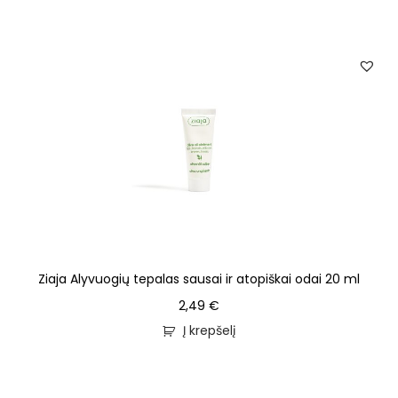
Ziaja Alyvuogių tepalas sausai ir atopiškai odai 20 ml
2,49
€
Į krepšelį