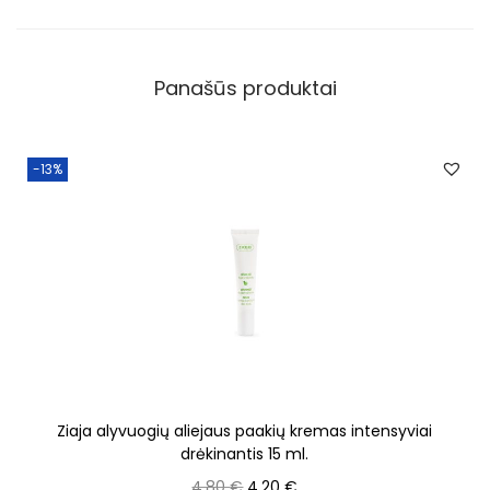
Panašūs produktai
-13%
Ziaja alyvuogių aliejaus paakių kremas intensyviai
drėkinantis 15 ml.
4,80
€
4,20
€