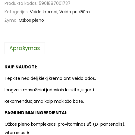
Produkto kodas:
5901887001737
Kategorijos:
Veido kremai
,
Veido priežiūra
Žyma:
Ožkos pieno
Aprašymas
KAIP NAUDOTI:
Tepkite nedidelį kiekį kremo ant veido odos,
lengvais masažiniai judesiais leiskite įsigerti.
Rekomenduojama kaip makiažo bazė.
PAGRINDINIAI INGREDIENTAI:
Ožkos pieno kompleksas, provitaminas B5 (D-pantenolis),
vitaminas A