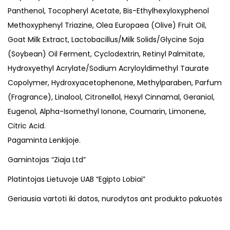
Panthenol, Tocopheryl Acetate, Bis-Ethylhexyloxyphenol
Methoxyphenyl Triazine, Olea Europaea (Olive) Fruit Oil,
Goat Milk Extract, Lactobacillus/Milk Solids/Glycine Soja
(Soybean) Oil Ferment, Cyclodextrin, Retinyl Palmitate,
Hydroxyethyl Acrylate/Sodium Acryloyldimethyl Taurate
Copolymer, Hydroxyacetophenone, Methylparaben, Parfum
(Fragrance), Linalool, Citronellol, Hexyl Cinnamal, Geraniol,
Eugenol, Alpha-Isomethyl Ionone, Coumarin, Limonene,
Citric Acid.
Pagaminta Lenkijoje.
Gamintojas “Ziaja Ltd”
Platintojas Lietuvoje UAB “Egipto Lobiai”
Geriausia vartoti iki datos, nurodytos ant produkto pakuotės