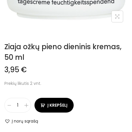
Ziaja ožkų pieno dieninis kremas,
50 ml
3,95
€
Prekių likutis 2 vnt.
Į KREPŠELĮ
Į norų sąrašą