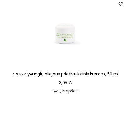
ZIAJA Alyvuogių aliejaus priešraukšlinis kremas, 50 ml
3,95
€
Į krepšelį