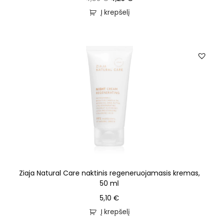
Į krepšelį
Ziaja Natural Care naktinis regeneruojamasis kremas,
50 ml
5,10
€
Į krepšelį