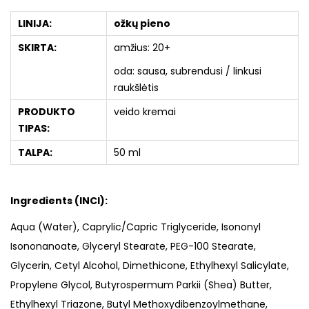
LINIJA:
ožkų pieno
SKIRTA:
amžius: 20+
oda: sausa, subrendusi / linkusi
raukšlėtis
PRODUKTO
veido kremai
TIPAS:
TALPA:
50 ml
Ingredients (INCI):
Aqua (Water), Caprylic/Capric Triglyceride, Isononyl
Isononanoate, Glyceryl Stearate, PEG-100 Stearate,
Glycerin, Cetyl Alcohol, Dimethicone, Ethylhexyl Salicylate,
Propylene Glycol, Butyrospermum Parkii (Shea) Butter,
Ethylhexyl Triazone, Butyl Methoxydibenzoylmethane,