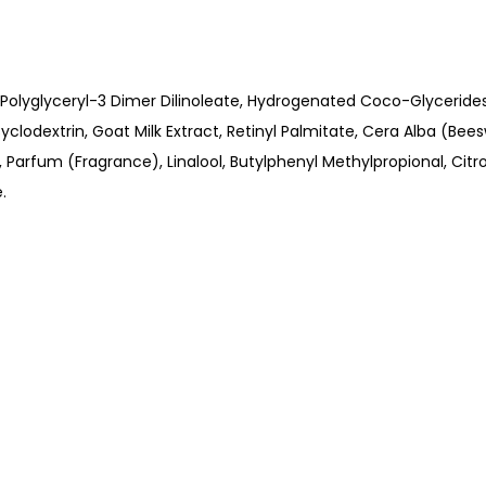
l Polyglyceryl-3 Dimer Dilinoleate, Hydrogenated Coco-Glycerides
Cyclodextrin, Goat Milk Extract, Retinyl Palmitate, Cera Alba (
arfum (Fragrance), Linalool, Butylphenyl Methylpropional, Citron
.