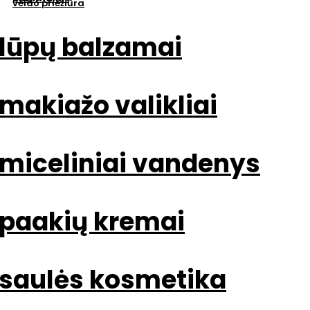
for:>
veido priežiūra
lūpų balzamai
makiažo valikliai
miceliniai vandenys
paakių kremai
saulės kosmetika