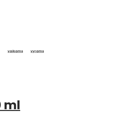
vaikams
vyrams
0 ml