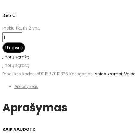
3,95
€
Prekių likutis 2 vnt.
produkto
kiekis:
Į krepšelį
Ziaja
Į norų sąrašą
ožkų
Į norų sąrašą
pieno
Produkto kodas:
5901887010326
Kategorijos:
Veido kremai
,
Veido
naktinis
Aprašymas
kremas,
50
Aprašymas
ml
KAIP NAUDOTI: