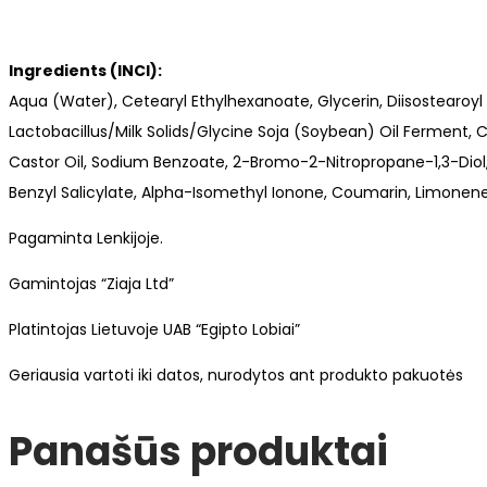
Ingredients (INCI):
Aqua (Water), Cetearyl Ethylhexanoate, Glycerin, Diisostearoy
Lactobacillus/Milk Solids/Glycine Soja (Soybean) Oil Ferment, 
Castor Oil, Sodium Benzoate, 2-Bromo-2-Nitropropane-1,3-Diol, P
Benzyl Salicylate, Alpha-Isomethyl Ionone, Coumarin, Limonene
Pagaminta Lenkijoje.
Gamintojas “Ziaja Ltd”
Platintojas Lietuvoje UAB “Egipto Lobiai”
Geriausia vartoti iki datos, nurodytos ant produkto pakuotės
Panašūs produktai