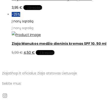
3,95
€
Į krepšelį
-25%
Į norų sąrašą
Į norų sąrašą
Ziaja Manukos medžio dieninis kremas SPF 10, 50 ml
Original
Current
5,99
€
4,50
€
Į krepšelį
price
price
was:
is:
5,99 €.
4,50 €.
ZiajaShop.lt oficialus Ziaja atstovas Lietuvoje
Sekite mus:
Instagram