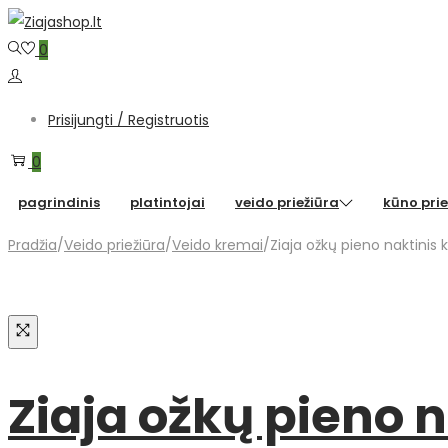
Skip
Skip
to
to
0
navigation
content
Prisijungti / Registruotis
0
pagrindinis
platintojai
veido priežiūra
kūno prie
Pradžia
/
Veido priežiūra
/
Veido kremai
/
Ziaja ožkų pieno naktinis
Ziaja ožkų pieno 