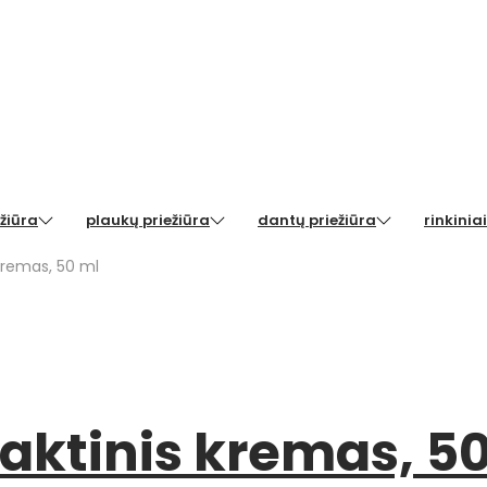
žiūra
plaukų priežiūra
dantų priežiūra
rinkiniai
 kremas, 50 ml
naktinis kremas, 5