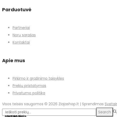
Parduotuvė
Partneriai
Norų sąrašas
Kontaktai
Apie mus
Pirkimo ir grąžinimo taisyklės
Prekių pristatymas
Privatumo politika
Visos teisės saugomos © 2026
Ziajashop.lt
| Sprendimas
Svetai
Search
Search
pagrindinis
platintojai