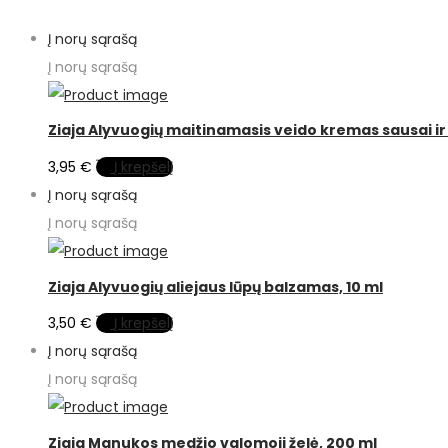
Į norų sąrašą
Į norų sąrašą
Ziaja Alyvuogių maitinamasis veido kremas sausai ir
3,95
€
Į krepšelį
Į norų sąrašą
Į norų sąrašą
Ziaja Alyvuogių aliejaus lūpų balzamas, 10 ml
3,50
€
Į krepšelį
Į norų sąrašą
Į norų sąrašą
Ziaja Manukos medžio valomoji želė, 200 ml