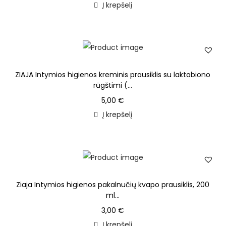
Į krepšelį
ZIAJA Intymios higienos kreminis prausiklis su laktobiono
rūgštimi (...
5,00
€
Į krepšelį
Ziaja Intymios higienos pakalnučių kvapo prausiklis, 200
ml...
3,00
€
Į krepšelį