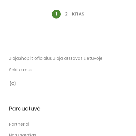
1
2
KITAS
ZiajaShop.lt oficialus Ziaja atstovas Lietuvoje
Sekite mus:
Parduotuvė
Partneriai
Norų sąrašas