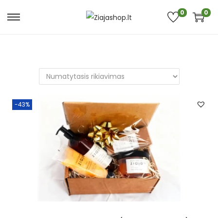
0
0
-43%