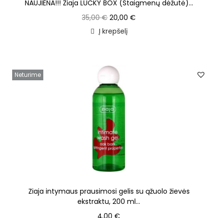
NAUJIENA!!! Ziaja LUCKY BOX (Staigmenų dėžutė)...
35,00
€
20,00
€
Į krepšelį
Neturime
Ziaja intymaus prausimosi gelis su ąžuolo žievės
ekstraktu, 200 ml...
4,00
€