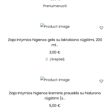
Prenumeruoti
Ziaja Intymios higienos gelis su laktobiono rūgštimi, 200
ml...
3,00
€
Į krepšelį
Ziaja Intymios higienos kreminis prausiklis su hialurono
rūgštimi (s...
5,00
€