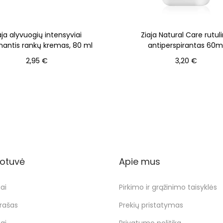
aja alyvuogių intensyviai
Ziaja Natural Care rutuli
nantis rankų kremas, 80 ml
antiperspirantas 60m
2,95
€
3,20
€
Į krepšelį
Į krepšelį
otuvė
Apie mus
ai
Pirkimo ir grąžinimo taisyklės
rašas
Prekių pristatymas