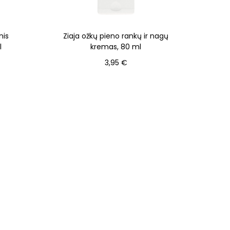
nis
Ziaja ožkų pieno rankų ir nagų
l
kremas, 80 ml
3,95
€
Į krepšelį