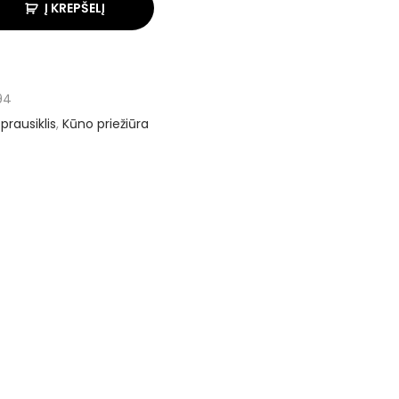
Į KREPŠELĮ
94
prausiklis
,
Kūno priežiūra