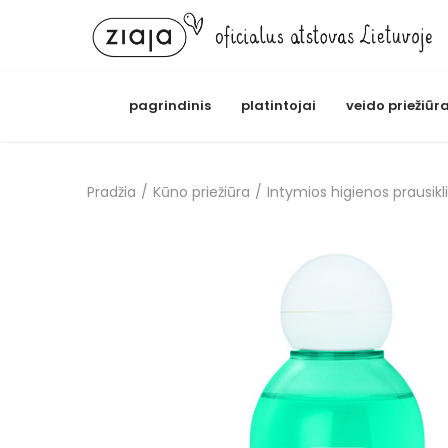
pagrindinis
platintojai
veido priežiūr
Pradžia
/
Kūno priežiūra
/
Intymios higienos prausikl