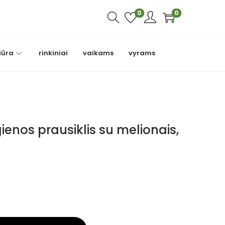
0
0
iūra
rinkiniai
vaikams
vyrams
gienos prausiklis su melionais,