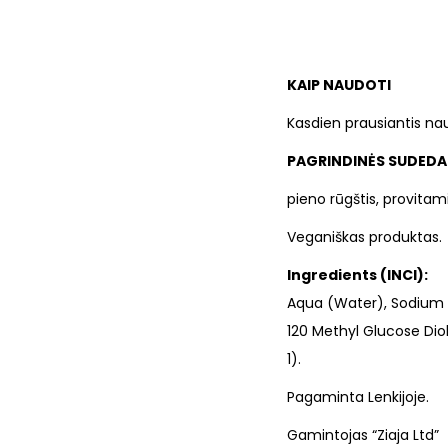
KAIP NAUDOTI
Kasdien prausiantis nau
PAGRINDINĖS SUDEDA
pieno rūgštis, provita
Veganiškas produktas.
Ingredients (INCI):
Aqua (Water), Sodium 
120 Methyl Glucose Dio
1).
Pagaminta Lenkijoje.
Gamintojas “Ziaja Ltd”