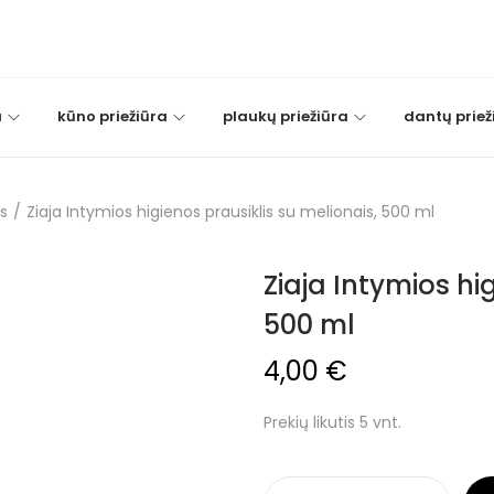
a
kūno priežiūra
plaukų priežiūra
dantų priež
is
/
Ziaja Intymios higienos prausiklis su melionais, 500 ml
Ziaja Intymios hi
500 ml
4,00
€
Prekių likutis 5 vnt.