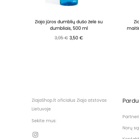
Ziaja jūros dumblių dušo želė su
Zi
dumbliais, 500 ml
maiti
3,95
€
3,50
€
Į krepšelį
Pardu
ZiajaShop.lt oficialus Ziaja atstovas
Lietuvoje
Partneri
Sekite mus:
Norų są