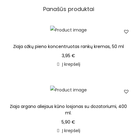
Panašūs produktai
Ziaja ožkų pieno koncentruotas rankų kremas, 50 ml
3,95
€
Į krepšelį
Ziaja argano aliejaus kūno losjonas su dozatoriumi, 400
ml.
5,90
€
Į krepšelį