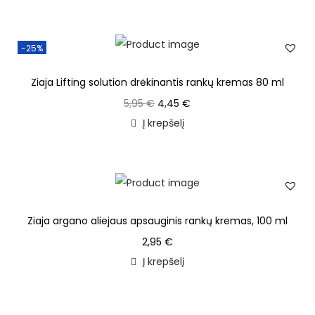
-25%
Ziaja Lifting solution drėkinantis rankų kremas 80 ml
5,95
€
4,45
€
Į krepšelį
Ziaja argano aliejaus apsauginis rankų kremas, 100 ml
2,95
€
Į krepšelį