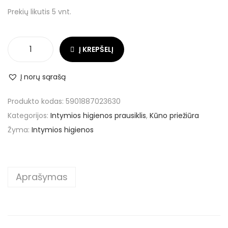
Prekių likutis 5 vnt.
Į KREPŠELĮ
Į norų sąrašą
Produkto kodas:
5901887023630
Kategorijos:
Intymios higienos prausiklis
,
Kūno priežiūra
Žyma:
Intymios higienos
Aprašymas