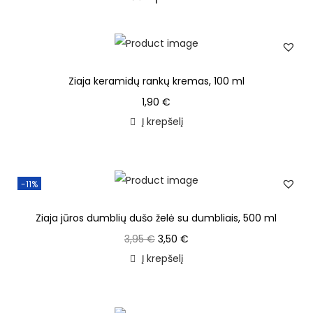
Ziaja keramidų rankų kremas, 100 ml
1,90
€
Į krepšelį
-11%
Ziaja jūros dumblių dušo želė su dumbliais, 500 ml
3,95
€
3,50
€
Į krepšelį