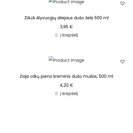
ZIAJA Alyvuogių aliejaus dušo želė 500 ml
3,95
€
Į krepšelį
Ziaja ožkų pieno kreminis dušo muilas, 500 ml
4,20
€
Į krepšelį