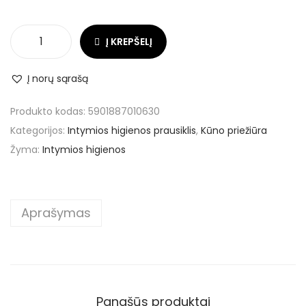
Į KREPŠELĮ
Į norų sąrašą
Produkto kodas:
5901887010630
Kategorijos:
Intymios higienos prausiklis
,
Kūno priežiūra
Žyma:
Intymios higienos
Aprašymas
Panašūs produktai