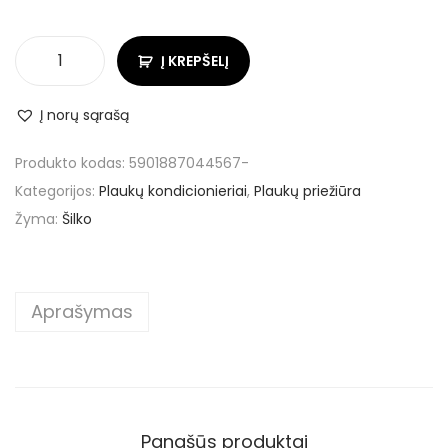
Į KREPŠELĮ
Į norų sąrašą
Produkto kodas:
5901887044567-
Kategorijos:
Plaukų kondicionieriai
,
Plaukų priežiūra
Žyma:
Šilko
Aprašymas
Panašūs produktai