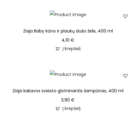
Ziaja Baby kūno ir plaukų dušo želė, 400 ml
4,10
€
Į krepšelį
Ziaja kakavos sviesto glotninantis šampūnas, 400 ml
3,90
€
Į krepšelį