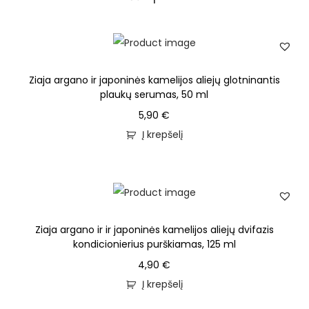
Ziaja argano ir japoninės kamelijos aliejų glotninantis
plaukų serumas, 50 ml
5,90
€
Į krepšelį
Ziaja argano ir ir japoninės kamelijos aliejų dvifazis
kondicionierius purškiamas, 125 ml
4,90
€
Į krepšelį