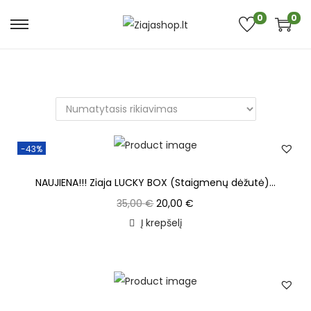
0
0
-43%
NAUJIENA!!! Ziaja LUCKY BOX (Staigmenų dėžutė)...
35,00
€
20,00
€
Į krepšelį