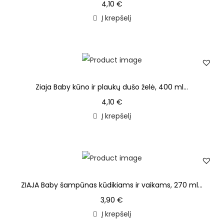
4,10
€
Į krepšelį
Ziaja Baby kūno ir plaukų dušo želė, 400 ml...
4,10
€
Į krepšelį
ZIAJA Baby šampūnas kūdikiams ir vaikams, 270 ml...
3,90
€
Į krepšelį