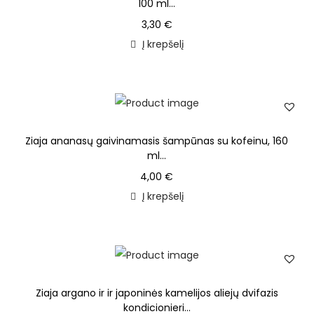
100 ml...
3,30
€
Į krepšelį
Ziaja ananasų gaivinamasis šampūnas su kofeinu, 160
ml...
4,00
€
Į krepšelį
Ziaja argano ir ir japoninės kamelijos aliejų dvifazis
kondicionieri...