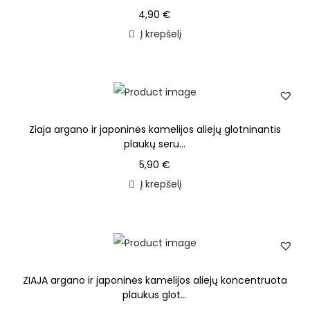
4,90
€
Į krepšelį
Ziaja argano ir japoninės kamelijos aliejų glotninantis
plaukų seru...
5,90
€
Į krepšelį
ZIAJA argano ir japoninės kamelijos aliejų koncentruota
plaukus glot...