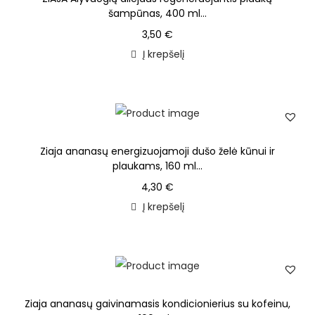
šampūnas, 400 ml...
3,50
€
Į krepšelį
Ziaja ananasų energizuojamoji dušo želė kūnui ir
plaukams, 160 ml...
4,30
€
Į krepšelį
Ziaja ananasų gaivinamasis kondicionierius su kofeinu,