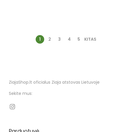
1
2
3
4
5
KITAS
ZiajaShop.lt oficialus Ziaja atstovas Lietuvoje
Sekite mus:
Parduotuvė