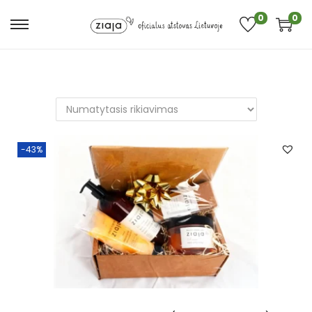
0
0
-43%