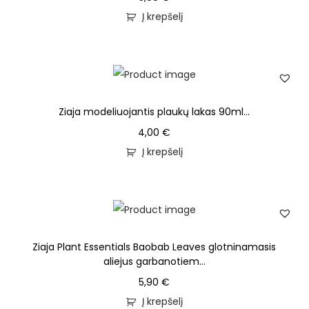
Į krepšelį
Ziaja modeliuojantis plaukų lakas 90ml...
4,00
€
Į krepšelį
Ziaja Plant Essentials Baobab Leaves glotninamasis
aliejus garbanotiem...
5,90
€
Į krepšelį