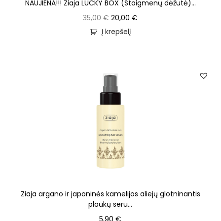
NAUJIENA!!! Ziaja LUCKY BOX (Staigmenų dėžutė)...
35,00
€
20,00
€
Į krepšelį
Ziaja argano ir japoninės kamelijos aliejų glotninantis
plaukų seru...
5,90
€