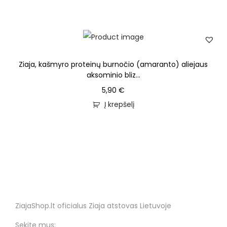
Ziaja, kašmyro proteinų burnočio (amaranto) aliejaus
aksominio bliz...
5,90
€
Į krepšelį
ZiajaShop.lt oficialus Ziaja atstovas Lietuvoje
Sekite mus: