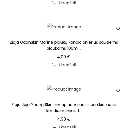
Į krepšelį
Ziaja GdanSkin Marine plaukų kondicionierius sausiems
plaukams 100ml...
4,00
€
Į krepšelį
Ziaja Jeju Young Skin nenuplaunamasis purškiamasis
kondicionierius, 1...
4,90
€
Į krepšelį