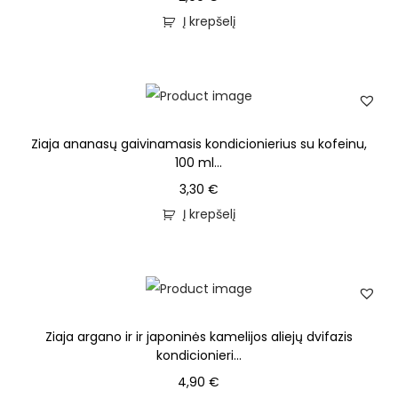
Į krepšelį
Ziaja ananasų gaivinamasis kondicionierius su kofeinu,
100 ml...
3,30
€
Į krepšelį
Ziaja argano ir ir japoninės kamelijos aliejų dvifazis
kondicionieri...
4,90
€