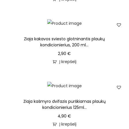
Ziaja kakavos sviesto glotninantis plaukų
kondicionierius, 200 ml...
2,90
€
Į krepšelį
Ziaja kašmyro dvifazis purškiamas plaukų
kondicionierius 125ml...
4,90
€
Į krepšelį