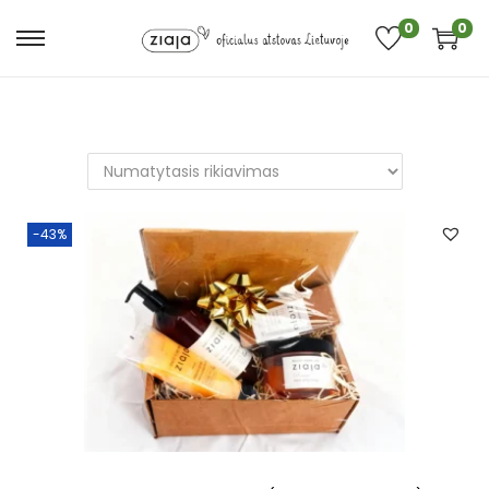
0
0
-43%