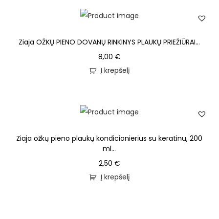
Ziaja OŽKŲ PIENO DOVANŲ RINKINYS PLAUKŲ PRIEŽIŪRAI...
8,00
€
Į krepšelį
Ziaja ožkų pieno plaukų kondicionierius su keratinu, 200
ml...
2,50
€
Į krepšelį