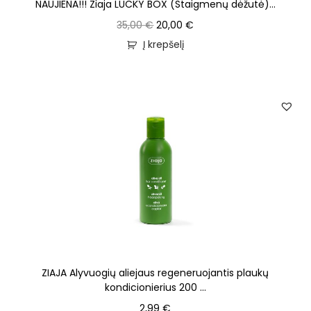
NAUJIENA!!! Ziaja LUCKY BOX (Staigmenų dėžutė)...
35,00
€
20,00
€
Į krepšelį
ZIAJA Alyvuogių aliejaus regeneruojantis plaukų
kondicionierius 200 ...
2,99
€