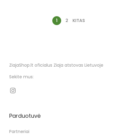
1
2
KITAS
ZiajaShop.lt oficialus Ziaja atstovas Lietuvoje
Sekite mus:
Parduotuvė
Partneriai