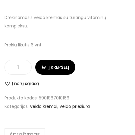
Drėkinamasis veido kremas su turtingu vitaminų
kompleksu.
Prekių likutis 6 vnt.
Į KREPŠELĮ
Į norų sąrašą
Produkto kodas:
5901887010166
Kategorijos:
Veido kremai
,
Veido priežiūra
Aprašymas