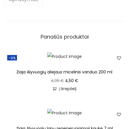
Panašūs produktai
-9%
Ziaja Alyvuogių aliejaus micelinis vanduo 200 ml
4,95
€
4,50
€
Į krepšelį
Ziaja Alyvuogių lapų regeneruojamoji kaukė 7 ml