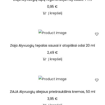
0,95
€
Į krepšelį
Ziaja Alyvuogių tepalas sausai ir atopiškai odai 20 ml
2,49
€
Į krepšelį
ZIAJA Alyvuogių aliejaus priešraukšlinis kremas, 50 ml
3,95
€