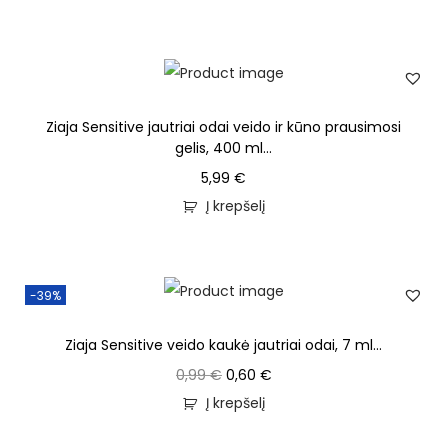
Ziaja Sensitive jautriai odai veido ir kūno prausimosi
gelis, 400 ml...
5,99
€
Į krepšelį
-39%
Ziaja Sensitive veido kaukė jautriai odai, 7 ml...
0,99
€
0,60
€
Į krepšelį