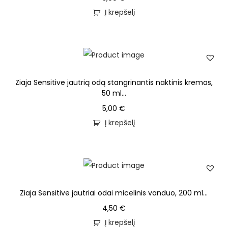
Į krepšelį
Ziaja Sensitive jautrią odą stangrinantis naktinis kremas,
50 ml...
5,00
€
Į krepšelį
Ziaja Sensitive jautriai odai micelinis vanduo, 200 ml...
4,50
€
Į krepšelį