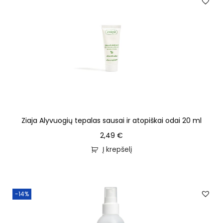
Ziaja Alyvuogių tepalas sausai ir atopiškai odai 20 ml
2,49
€
Į krepšelį
-14%