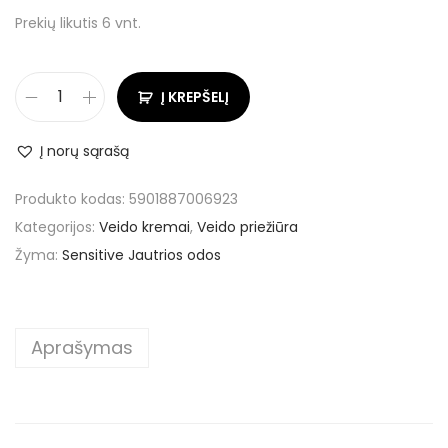
Prekių likutis 6 vnt.
Į KREPŠELĮ
Į norų sąrašą
Produkto kodas:
5901887006923
Kategorijos:
Veido kremai
,
Veido priežiūra
Žyma:
Sensitive Jautrios odos
Aprašymas