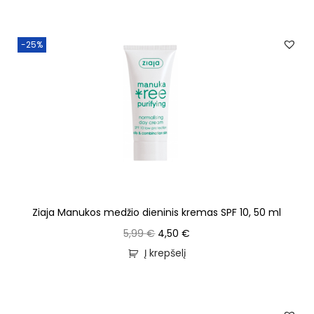
-25%
Ziaja Manukos medžio dieninis kremas SPF 10, 50 ml
5,99
€
4,50
€
Į krepšelį