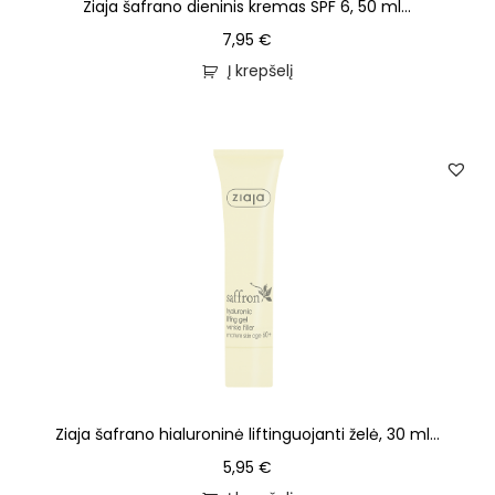
Ziaja šafrano dieninis kremas SPF 6, 50 ml...
7,95
€
Į krepšelį
Ziaja šafrano hialuroninė liftinguojanti želė, 30 ml...
5,95
€