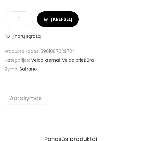
Į KREPŠELĮ
Į norų sąrašą
Produkto kodas:
5901887029724
Kategorijos:
Veido kremai
,
Veido priežiūra
Žyma:
Šafrano
Aprašymas
Panašūs produktai