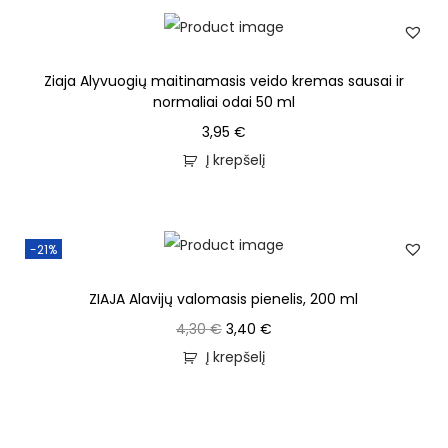
Ziaja Alyvuogių maitinamasis veido kremas sausai ir
normaliai odai 50 ml
3,95
€
Į krepšelį
-21%
ZIAJA Alavijų valomasis pienelis, 200 ml
4,30
€
3,40
€
Į krepšelį