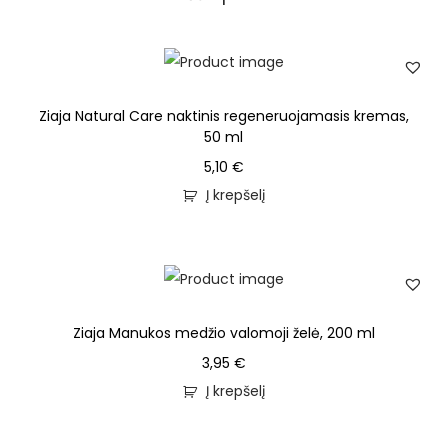
Ziaja Natural Care naktinis regeneruojamasis kremas,
50 ml
5,10
€
Į krepšelį
Ziaja Manukos medžio valomoji želė, 200 ml
3,95
€
Į krepšelį