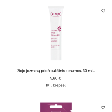
Ziaja jazminų priešraukšlinis serumas, 30 ml...
5,80
€
Į krepšelį