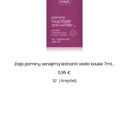
Ziaja jazminų senėjimą lėtinanti veido kaukė 7ml...
0,95
€
Į krepšelį