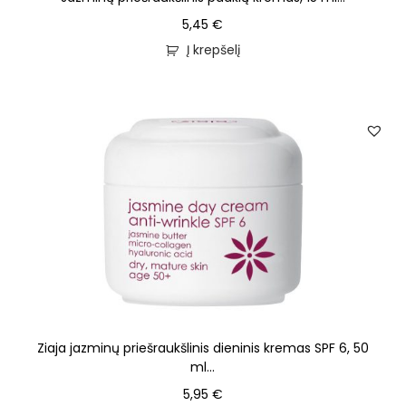
5,45
€
Į krepšelį
Ziaja jazminų priešraukšlinis dieninis kremas SPF 6, 50
ml...
5,95
€