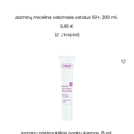
Jazminų micelinis valomasis vanduo 50+, 200 ml...
5,95
€
Į krepšelį
Jazminų priešraukšlinis paakių kremas, 15 ml...