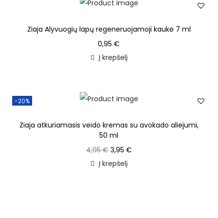
Ziaja Alyvuogių lapų regeneruojamoji kaukė 7 ml
0,95
€
Į krepšelį
-20%
Ziaja atkuriamasis veido kremas su avokado aliejumi,
50 ml
4,95
€
3,95
€
Į krepšelį