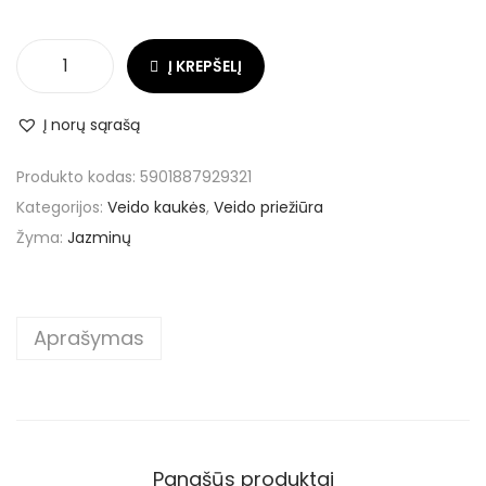
Į KREPŠELĮ
Į norų sąrašą
Produkto kodas:
5901887929321
Kategorijos:
Veido kaukės
,
Veido priežiūra
Žyma:
Jazminų
Aprašymas
Panašūs produktai