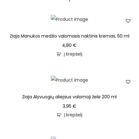
Ziaja Manukos medžio valomasis naktinis kremas, 50 ml
4,80
€
Į krepšelį
Ziaja Alyvuogių aliejaus valomoji želė 200 ml
3,95
€
Į krepšelį