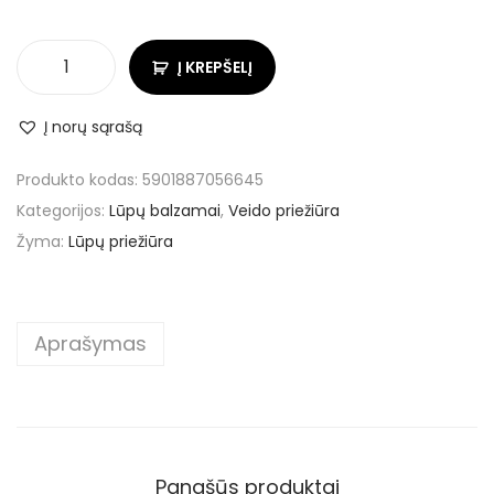
Į KREPŠELĮ
Į norų sąrašą
Produkto kodas:
5901887056645
Kategorijos:
Lūpų balzamai
,
Veido priežiūra
Žyma:
Lūpų priežiūra
Aprašymas
Panašūs produktai