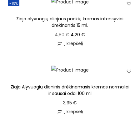
-13%
Ziaja alyvuogių aliejaus paakių kremas intensyviai
drėkinantis 15 ml.
4,80
€
4,20
€
Į krepšelį
Ziaja Alyvuogių dieninis drėkinamasis kremas normaliai
ir sausai odai 100 ml
3,95
€
Į krepšelį