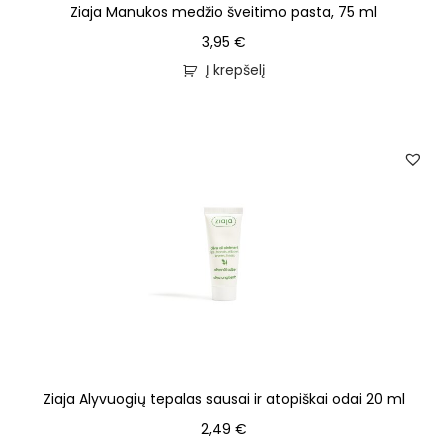
Ziaja Manukos medžio šveitimo pasta, 75 ml
3,95
€
Į krepšelį
Ziaja Alyvuogių tepalas sausai ir atopiškai odai 20 ml
2,49
€