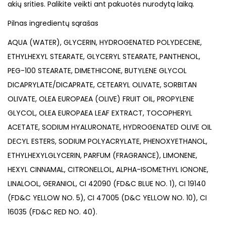
akių srities. Palikite veikti ant pakuotės nurodytą laiką.
Pilnas ingredientų sąrašas
AQUA (WATER), GLYCERIN, HYDROGENATED POLYDECENE,
ETHYLHEXYL STEARATE, GLYCERYL STEARATE, PANTHENOL,
PEG-100 STEARATE, DIMETHICONE, BUTYLENE GLYCOL
DICAPRYLATE/DICAPRATE, CETEARYL OLIVATE, SORBITAN
OLIVATE, OLEA EUROPAEA (OLIVE) FRUIT OIL, PROPYLENE
GLYCOL, OLEA EUROPAEA LEAF EXTRACT, TOCOPHERYL
ACETATE, SODIUM HYALURONATE, HYDROGENATED OLIVE OIL
DECYL ESTERS, SODIUM POLYACRYLATE, PHENOXYETHANOL,
ETHYLHEXYLGLYCERIN, PARFUM (FRAGRANCE), LIMONENE,
HEXYL CINNAMAL, CITRONELLOL, ALPHA-ISOMETHYL IONONE,
LINALOOL, GERANIOL, CI 42090 (FD&C BLUE NO. 1), CI 19140
(FD&C YELLOW NO. 5), CI 47005 (D&C YELLOW NO. 10), CI
16035 (FD&C RED NO. 40).