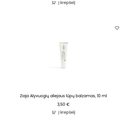
Į krepšelį
Ziaja Alyvuogių aliejaus lūpų balzamas, 10 ml
3,50
€
Į krepšelį