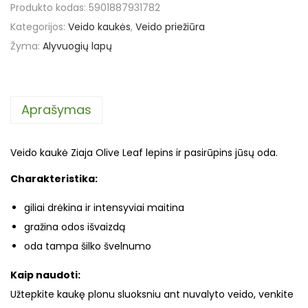
Produkto kodas:
5901887931782
Kategorijos:
Veido kaukės
,
Veido priežiūra
Žyma:
Alyvuogių lapų
Aprašymas
Veido kaukė Ziaja Olive Leaf lepins ir pasirūpins jūsų oda.
Charakteristika:
giliai drėkina ir intensyviai maitina
gražina odos išvaizdą
oda tampa šilko švelnumo
Kaip naudoti:
Užtepkite kaukę plonu sluoksniu ant nuvalyto veido, venkite