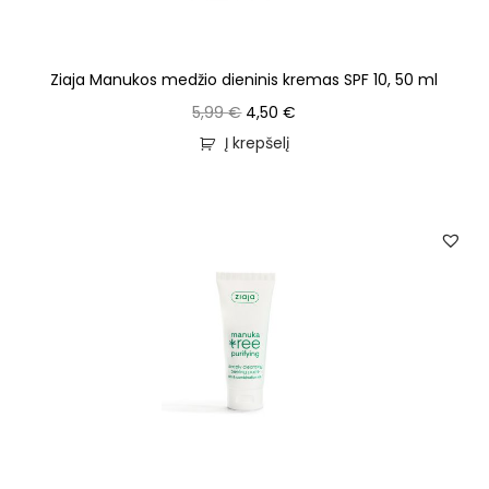
Ziaja Manukos medžio dieninis kremas SPF 10, 50 ml
5,99
€
4,50
€
Į krepšelį