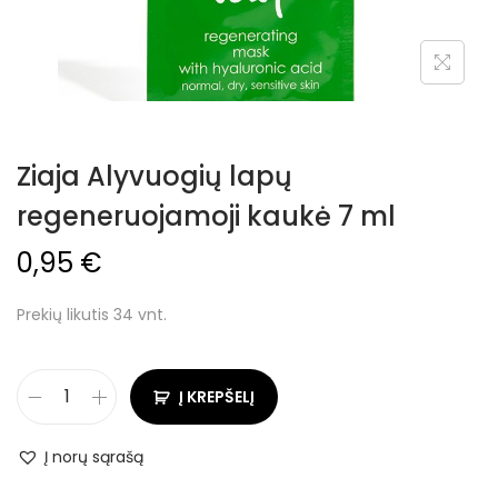
Ziaja Alyvuogių lapų
regeneruojamoji kaukė 7 ml
0,95
€
Prekių likutis 34 vnt.
Į KREPŠELĮ
Į norų sąrašą