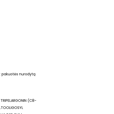
ant pakuotės nurodytą
, TRIPELARGONIN (C8-
ALTOOLIGOSYL