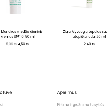
a Manukos medžio dieninis
Ziaja Alyvuogių tepalas sau
kremas SPF 10, 50 ml
atopiškai odai 20 ml
5,99
€
4,50
€
2,49
€
Į krepšelį
Į krepšelį
otuvė
Apie mus
ai
Pirkimo ir grąžinimo taisyklės