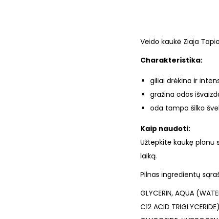
Veido kaukė Ziaja Tapio
Charakteristika:
giliai drėkina ir inte
gražina odos išvaizd
oda tampa šilko šv
Kaip naudoti:
Užtepkite kaukę plonu s
laiką.
Pilnas ingredientų sąra
GLYCERIN, AQUA (WATER
C12 ACID TRIGLYCERID