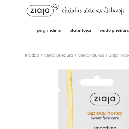
pagrindinis
platintojai
veido priežiūr
Pradžia
/
Veido priežiūra
/
Veido kaukės
/
Ziaja Tap