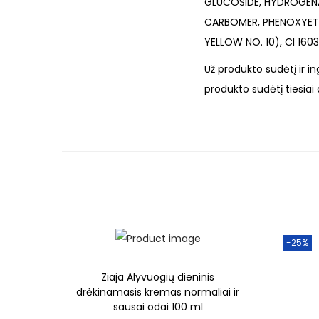
GLUCOSIDE, HYDROGEN
CARBOMER, PHENOXYETH
YELLOW NO. 10), CI 160
Už produkto sudėtį ir 
produkto sudėtį tiesiai
-25%
Ziaja Alyvuogių dieninis
drėkinamasis kremas normaliai ir
sausai odai 100 ml