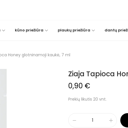
a
kūno priežiūra
plaukų priežiūra
dantų priež
ioca Honey glotninamoji kaukė, 7 ml
Ziaja Tapioca Ho
0,90
€
Prekių likutis 20 vnt.