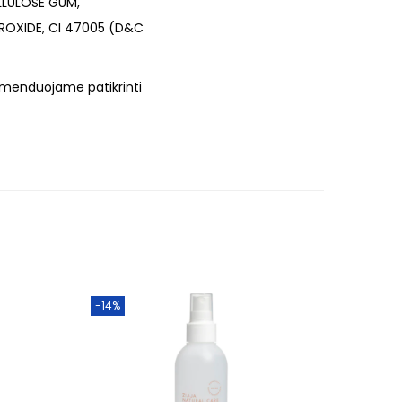
LULOSE GUM,
ROXIDE, CI 47005 (D&C
komenduojame patikrinti
-14%