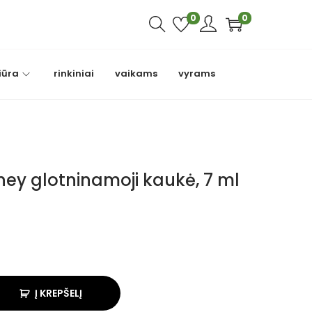
0
0
iūra
rinkiniai
vaikams
vyrams
ney glotninamoji kaukė, 7 ml
Į KREPŠELĮ