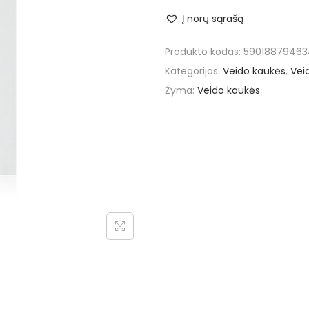
Į norų sąrašą
Produkto kodas:
59018879463
Kategorijos:
Veido kaukės
,
Veid
Žyma:
Veido kaukės