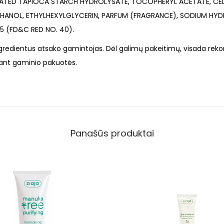
ATED TAPIOCA STARCH HYDROLYSATE, TOCOPHERYL ACETATE, CEL
ANOL, ETHYLHEXYLGLYCERIN, PARFUM (FRAGRANCE), SODIUM HYD
35 (FD&C RED NO. 40).
ingredientus atsako gamintojas. Dėl galimų pakeitimų, visada re
 ant gaminio pakuotės.
Panašūs produktai