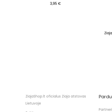
3,95
€
Į krepšelį
Ziaj
Pardu
ZiajaShop.lt oficialus Ziaja atstovas
Lietuvoje
Partneri