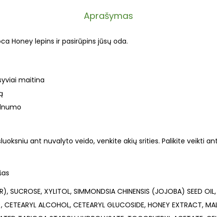
Aprašymas
ca Honey lepins ir pasirūpins jūsų oda.
nsyviai maitina
ą
elnumo
luoksniu ant nuvalyto veido, venkite akių srities. Palikite veikti 
šas
), SUCROSE, XYLITOL, SIMMONDSIA CHINENSIS (JOJOBA) SEED OIL
E), CETEARYL ALCOHOL, CETEARYL GLUCOSIDE, HONEY EXTRACT, M