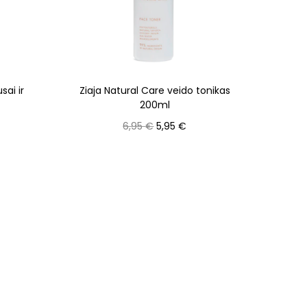
sai ir
Ziaja Natural Care veido tonikas
200ml
6,95
€
5,95
€
Į krepšelį