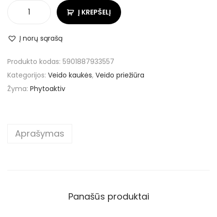
Į KREPŠELĮ
Į norų sąrašą
Produkto kodas:
5901887933557
Kategorijos:
Veido kaukės
,
Veido priežiūra
Žyma:
Phytoaktiv
Aprašymas
Panašūs produktai