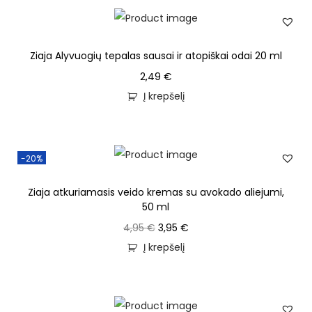
Ziaja Alyvuogių tepalas sausai ir atopiškai odai 20 ml
2,49
€
Į krepšelį
-20%
Ziaja atkuriamasis veido kremas su avokado aliejumi,
50 ml
4,95
€
3,95
€
Į krepšelį