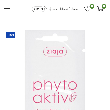
0
0
-19%