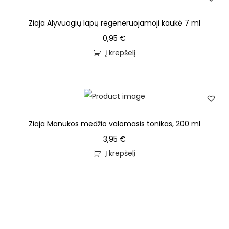
Ziaja Alyvuogių lapų regeneruojamoji kaukė 7 ml
0,95
€
Į krepšelį
Ziaja Manukos medžio valomasis tonikas, 200 ml
3,95
€
Į krepšelį