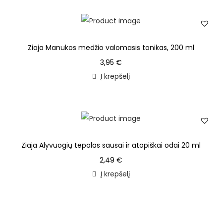
Ziaja Manukos medžio valomasis tonikas, 200 ml
3,95
€
Į krepšelį
Ziaja Alyvuogių tepalas sausai ir atopiškai odai 20 ml
2,49
€
Į krepšelį