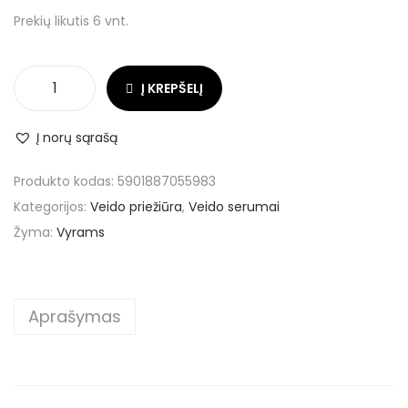
Prekių likutis 6 vnt.
Į KREPŠELĮ
Į norų sąrašą
Produkto kodas:
5901887055983
Kategorijos:
Veido priežiūra
,
Veido serumai
Žyma:
Vyrams
Aprašymas