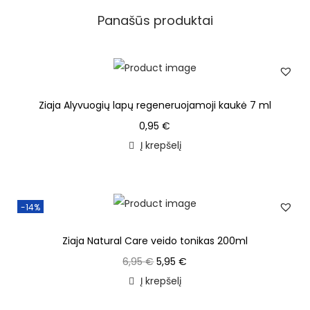
Panašūs produktai
Ziaja Alyvuogių lapų regeneruojamoji kaukė 7 ml
0,95
€
Į krepšelį
-14%
Ziaja Natural Care veido tonikas 200ml
6,95
€
5,95
€
Į krepšelį