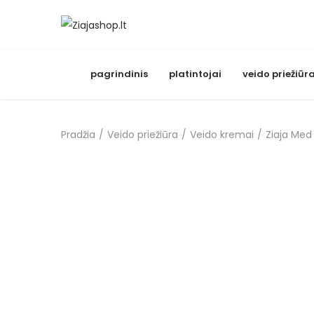
S
S
k
k
i
i
pagrindinis
platintojai
veido priežiūr
p
p
t
t
o
o
Pradžia
/
Veido priežiūra
/
Veido kremai
/
Ziaja Med
n
c
a
o
v
n
i
t
g
e
a
n
t
t
i
o