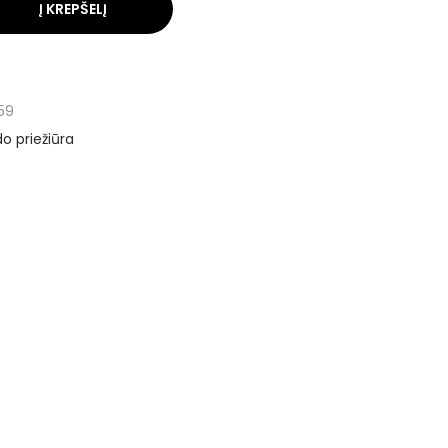
Į KREPŠELĮ
59
o priežiūra