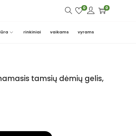
0
0
iūra
rinkiniai
vaikams
vyrams
inamasis tamsių dėmių gelis,