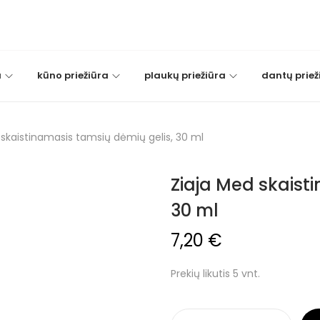
a
kūno priežiūra
plaukų priežiūra
dantų priež
 skaistinamasis tamsių dėmių gelis, 30 ml
Ziaja Med skaist
30 ml
7,20
€
Prekių likutis 5 vnt.