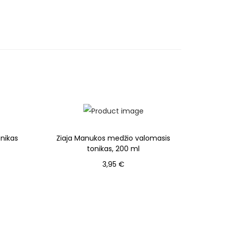
onikas
Ziaja Manukos medžio valomasis
tonikas, 200 ml
3,95
€
Į krepšelį