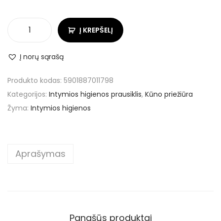
Į KREPŠELĮ
Į norų sąrašą
Produkto kodas:
5901887011798
Kategorijos:
Intymios higienos prausiklis
,
Kūno priežiūra
Žyma:
Intymios higienos
Aprašymas
Panašūs produktai