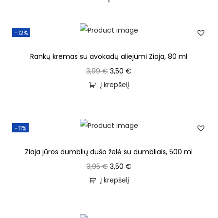
-12%
Rankų kremas su avokadų aliejumi Ziaja, 80 ml
3,99
€
3,50
€
Į krepšelį
-11%
Ziaja jūros dumblių dušo želė su dumbliais, 500 ml
3,95
€
3,50
€
Į krepšelį