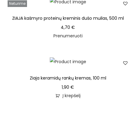
Neturime
ZIAJA kašmyro proteinų kreminis dušo muilas, 500 ml
4,70
€
Prenumeruoti
Ziaja keramidų rankų kremas, 100 ml
1,90
€
Į krepšelį