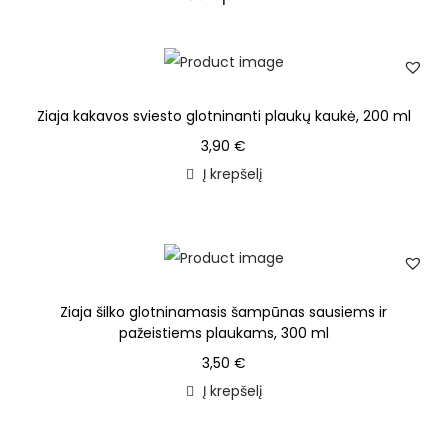
Ziaja kakavos sviesto glotninanti plaukų kaukė, 200 ml
3,90
€
Į krepšelį
Ziaja šilko glotninamasis šampūnas sausiems ir
pažeistiems plaukams, 300 ml
3,50
€
Į krepšelį