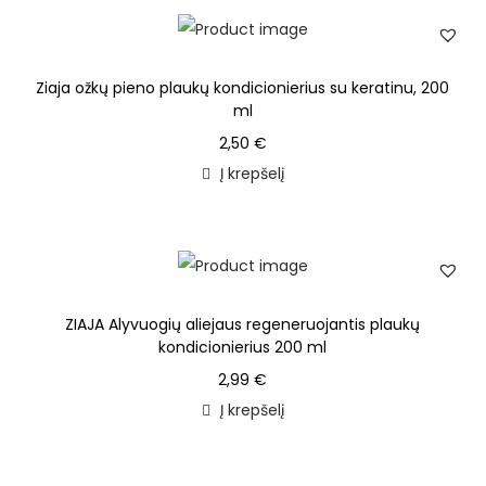
Ziaja ožkų pieno plaukų kondicionierius su keratinu, 200
ml
2,50
€
Į krepšelį
ZIAJA Alyvuogių aliejaus regeneruojantis plaukų
kondicionierius 200 ml
2,99
€
Į krepšelį