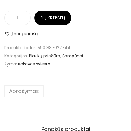
Į KREPŠELĮ
Į norų sąrašą
Produkto kodas:
5901887027744
Kategorijos:
Plaukų priežiūra
,
Šampūnai
Žyma:
Kakavos sviesto
Aprašymas
Panašūs produktai