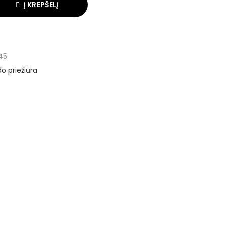
Į KREPŠELĮ
45
o priežiūra