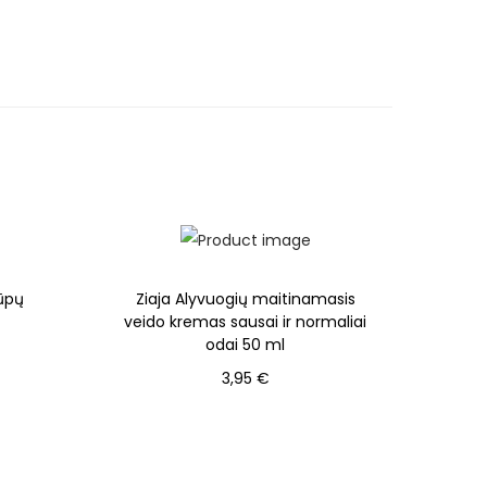
lūpų
Ziaja Alyvuogių maitinamasis
veido kremas sausai ir normaliai
odai 50 ml
3,95
€
Į krepšelį