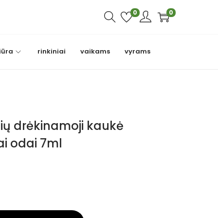
0
0
iūra
rinkiniai
vaikams
vyrams
lių drėkinamoji kaukė
ai odai 7ml