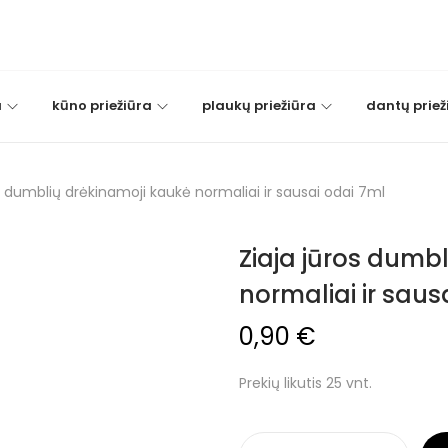
a
kūno priežiūra
plaukų priežiūra
dantų priež
s dumblių drėkinamoji kaukė normaliai ir sausai odai 7ml
Ziaja jūros dumb
normaliai ir saus
0,90
€
Prekių likutis 25 vnt.