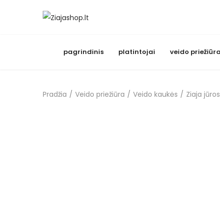
pagrindinis
platintojai
veido priežiūr
Pradžia
/
Veido priežiūra
/
Veido kaukės
/
Ziaja jūro