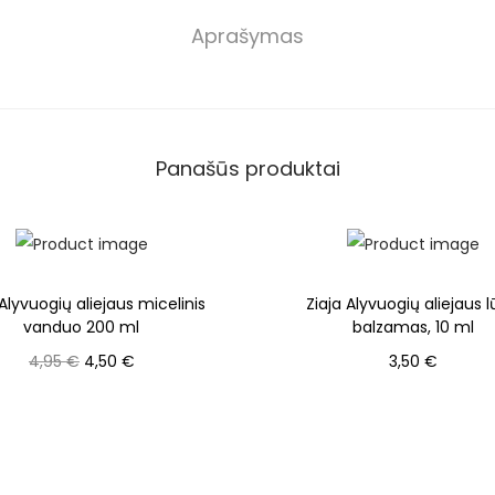
Aprašymas
Panašūs produktai
 Alyvuogių aliejaus micelinis
Ziaja Alyvuogių aliejaus 
vanduo 200 ml
balzamas, 10 ml
4,95
€
4,50
€
3,50
€
Į krepšelį
Į krepšelį