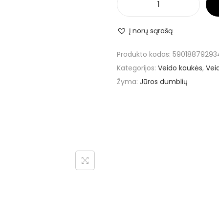
Į norų sąrašą
Produkto kodas:
59018879293
Kategorijos:
Veido kaukės
,
Veid
Žyma:
Jūros dumblių