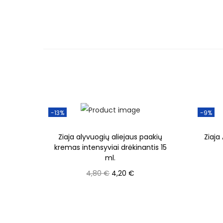
-13%
-9%
Ziaja alyvuogių aliejaus paakių
Ziaja
kremas intensyviai drėkinantis 15
ml.
4,80
€
4,20
€
Į krepšelį