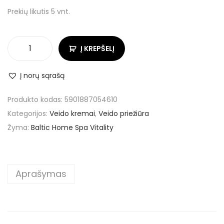
Prekių likutis 5 vnt.
Į KREPŠELĮ
Į norų sąrašą
Produkto kodas:
5901887054610
Kategorijos:
Veido kremai
,
Veido priežiūra
Žyma:
Baltic Home Spa Vitality
Aprašymas