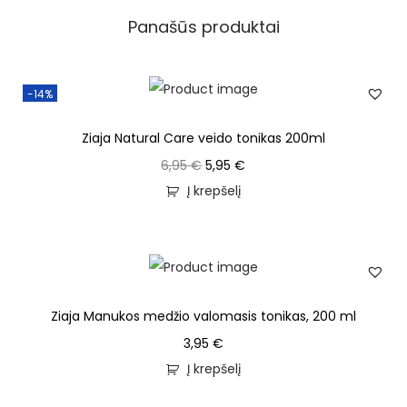
Panašūs produktai
-14%
Ziaja Natural Care veido tonikas 200ml
6,95
€
5,95
€
Į krepšelį
Ziaja Manukos medžio valomasis tonikas, 200 ml
3,95
€
Į krepšelį