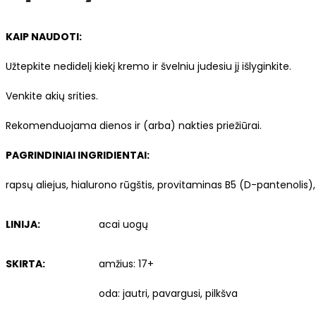
kaklo
kremas,
KAIP NAUDOTI:
50
Užtepkite nedidelį kiekį kremo ir švelniu judesiu jį išlyginkite.
ml
Venkite akių srities.
Rekomenduojama dienos ir (arba) nakties priežiūrai.
PAGRINDINIAI INGRIDIENTAI:
rapsų aliejus, hialurono rūgštis, provitaminas B5 (D-pantenolis),
LINIJA:
acai uogų
SKIRTA:
amžius: 17+
oda: jautri, pavargusi, pilkšva