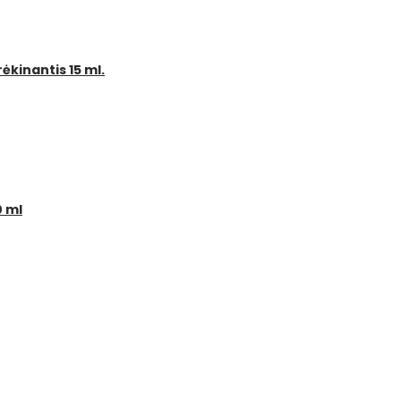
ėkinantis 15 ml.
0 ml