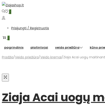
Skip
Skip
to
to
0
navigation
content
Prisijungti / Registruotis
0
pagrindinis
platintojai
veido priežiūra
kūno prie
Pradžia
/
Veido priežiūra
/
Veido kremai
/
Ziaja Acai uogų maitinanti
Ziaja Acai uogų m