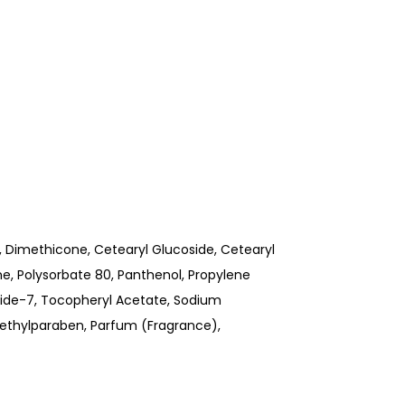
e, Dimethicone, Cetearyl Glucoside, Cetearyl
e, Polysorbate 80, Panthenol, Propylene
ptide-7, Tocopheryl Acetate, Sodium
 Methylparaben, Parfum (Fragrance),