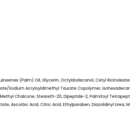
Guineensis (Palm) Oil, Glycerin, Octyldodecanol, Cetyl Ricinoleat
crylate/Sodium Acryloyldimethyl Taurate Copolymer, Isohexadecan
in Methyl Chalcone, Steareth-20, Dipeptide-2, Palmitoyl Tetrape
ate, Ascorbic Acid, Citric Acid, Ethylparaben, Diazolidinyl Urea,