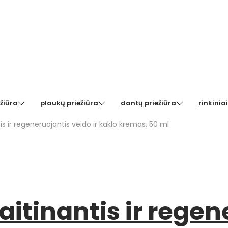
žiūra
plaukų priežiūra
dantų priežiūra
rinkiniai
s ir regeneruojantis veido ir kaklo kremas, 50 ml
aitinantis ir regen