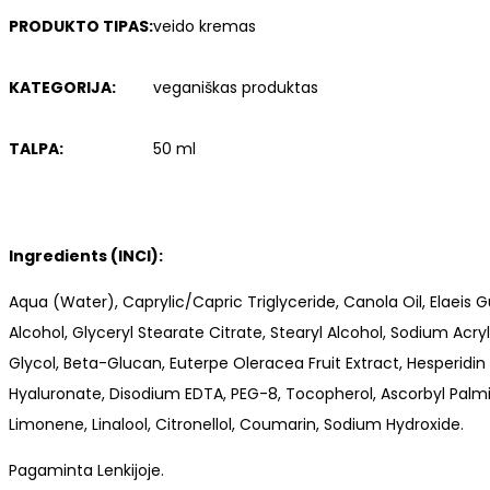
PRODUKTO TIPAS:
veido kremas
KATEGORIJA:
veganiškas produktas
TALPA:
50 ml
Ingredients (INCI):
Aqua (Water), Caprylic/Capric Triglyceride, Canola Oil, Elaeis 
Alcohol, Glyceryl Stearate Citrate, Stearyl Alcohol, Sodium A
Glycol, Beta-Glucan, Euterpe Oleracea Fruit Extract, Hesperid
Hyaluronate, Disodium EDTA, PEG-8, Tocopherol, Ascorbyl Palmit
Limonene, Linalool, Citronellol, Coumarin, Sodium Hydroxide.
Pagaminta Lenkijoje.