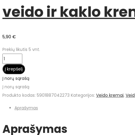
veido ir kaklo kr
5,90
€
Prekių likutis 5 vnt.
produkto
kiekis:
Į krepšelį
Ziaja
Į norų sąrašą
Acai
Į norų sąrašą
uogų
Produkto kodas:
5901887042273
Kategorijos:
Veido kremai
,
Veid
maitinantis
Aprašymas
ir
regeneruojantis
Aprašymas
veido
ir