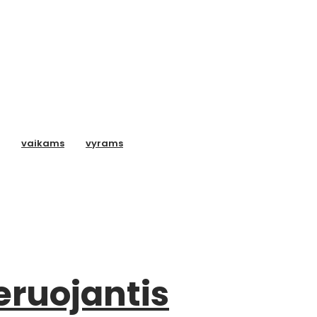
vaikams
vyrams
eruojantis