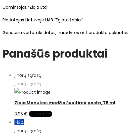
Gamintojas “Ziaja Ltd”
Platintojas Lietuvoje UAB “Egipto Lobiai”
Geriausia vartoti iki datos, nurodytos ant produkto pakuotės
Panašūs produktai
Į norų sąrašą
Į norų sąrašą
Ziaja Manukos medžio šveitimo pasta, 75 ml
3,95
€
Į krepšelį
-13%
Į norų sąrašą