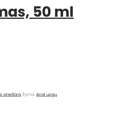
emas, 50 ml
o priežiūra
Žyma:
Acai uogų