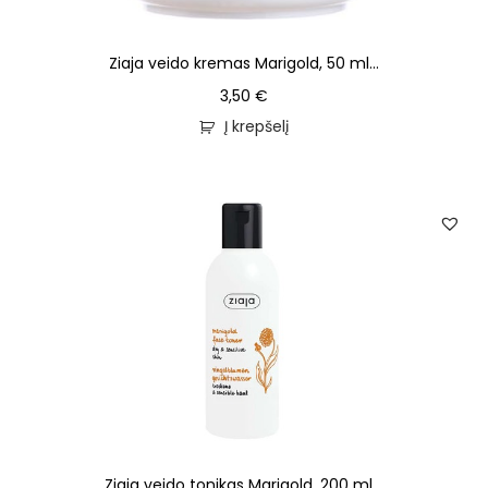
Ziaja veido kremas Marigold, 50 ml...
3,50
€
Į krepšelį
Ziaja veido tonikas Marigold, 200 ml...