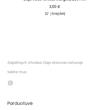
3,00
€
Į krepšelį
ZiajaShop.lt oficialus Ziaja atstovas Lietuvoje
Sekite mus:
Parduotuvė