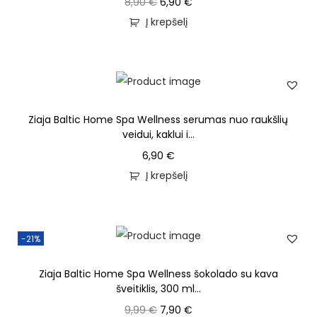
8,90
€
6,90
€
Į krepšelį
Ziaja Baltic Home Spa Wellness serumas nuo raukšlių
veidui, kaklui i...
6,90
€
Į krepšelį
-21%
Ziaja Baltic Home Spa Wellness šokolado su kava
šveitiklis, 300 ml...
9,99
€
7,90
€