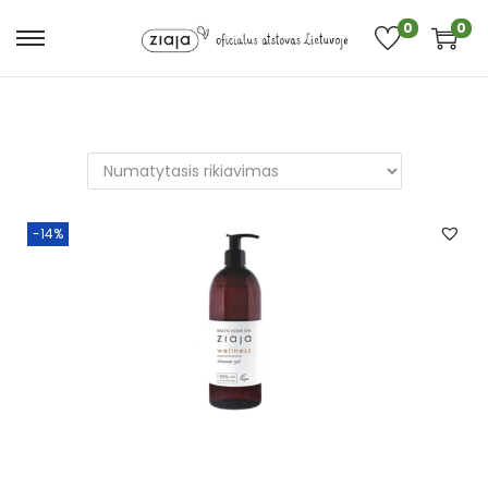
0
0
-14%