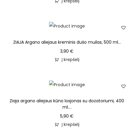
Į krepšelį
ZIAJA Argano aliejaus kreminis dušo muilas, 500 ml...
3,90
€
Į krepšelį
Ziaja argano aliejaus kūno losjonas su dozatoriumi, 400
ml....
5,90
€
Į krepšelį