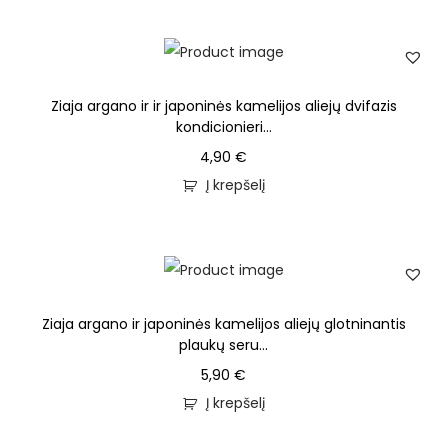
Ziaja argano ir ir japoninės kamelijos aliejų dvifazis
kondicionieri...
4,90
€
Į krepšelį
Ziaja argano ir japoninės kamelijos aliejų glotninantis
plaukų seru...
5,90
€
Į krepšelį