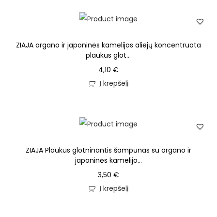
ZIAJA argano ir japoninės kamelijos aliejų koncentruota
plaukus glot...
4,10
€
Į krepšelį
ZIAJA Plaukus glotninantis šampūnas su argano ir
japoninės kamelijo...
3,50
€
Į krepšelį