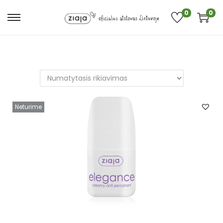
0
0
Neturime