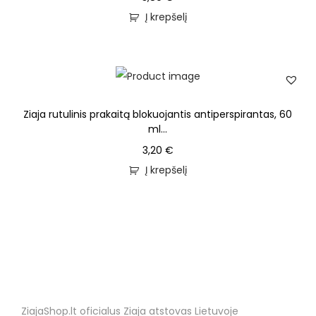
Į krepšelį
Ziaja rutulinis prakaitą blokuojantis antiperspirantas, 60
ml...
3,20
€
Į krepšelį
ZiajaShop.lt oficialus Ziaja atstovas Lietuvoje