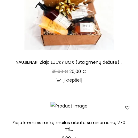
NAUJIENA!!! Ziaja LUCKY BOX (Staigmenų dėžutė)...
35,00
€
20,00
€
Į krepšelį
Ziaja kreminis rankų muilas arbata su cinamonu, 270
ml...