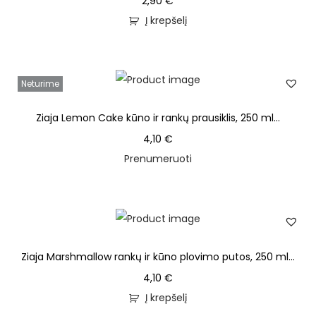
2,90
€
Į krepšelį
Neturime
Ziaja Lemon Cake kūno ir rankų prausiklis, 250 ml...
4,10
€
Prenumeruoti
Ziaja Marshmallow rankų ir kūno plovimo putos, 250 ml...
4,10
€
Į krepšelį