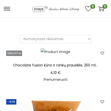
0
0
Neturime
Chocolate fusion kūno ir rankų prausiklis, 250 ml...
4,10
€
Prenumeruoti
-43%