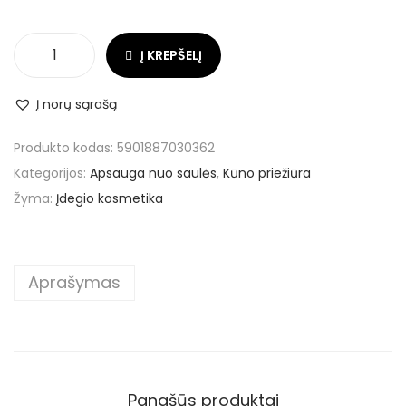
Į KREPŠELĮ
Į norų sąrašą
Produkto kodas:
5901887030362
Kategorijos:
Apsauga nuo saulės
,
Kūno priežiūra
Žyma:
Įdegio kosmetika
Aprašymas
Panašūs produktai