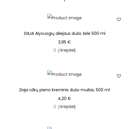
ZIAJA Alyvuogių aliejaus dušo želė 500 ml
3,95
€
Į krepšelį
Ziaja ožkų pieno kreminis dušo muilas, 500 ml
4,20
€
Į krepšelį