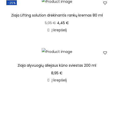
-25%
Ziaja Lifting solution drėkinantis rankų kremas 80 ml
5,95
€
4,45
€
Į krepšelį
Ziaja alyvuogių aliejaus kūno sviestas 200 ml
8,95
€
Į krepšelį