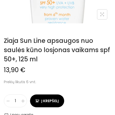
Ziaja Sun Line apsaugos nuo
saulės kūno losjonas vaikams spf
50+, 125 ml
13,90
€
Prekių likutis 6 vnt.
Į KREPŠELĮ
Į norų sąrašą