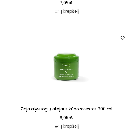
7,95
€
Į krepšelį
Ziaja alyvuogių aliejaus kūno sviestas 200 ml
8,95
€
Į krepšelį