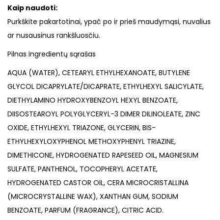
Kaip naudoti:
Purkškite pakartotinai, ypač po ir prieš maudymąsi, nuvalius
ar nusausinus rankšluosčiu.
Pilnas ingredientų sąrašas
AQUA (WATER), CETEARYL ETHYLHEXANOATE, BUTYLENE
GLYCOL DICAPRYLATE/DICAPRATE, ETHYLHEXYL SALICYLATE,
DIETHYLAMINO HYDROXYBENZOYL HEXYL BENZOATE,
DIISOSTEAROYL POLYGLYCERYL-3 DIMER DILINOLEATE, ZINC
OXIDE, ETHYLHEXYL TRIAZONE, GLYCERIN, BIS-
ETHYLHEXYLOXYPHENOL METHOXYPHENYL TRIAZINE,
DIMETHICONE, HYDROGENATED RAPESEED OIL, MAGNESIUM
SULFATE, PANTHENOL, TOCOPHERYL ACETATE,
HYDROGENATED CASTOR OIL, CERA MICROCRISTALLINA
(MICROCRYSTALLINE WAX), XANTHAN GUM, SODIUM
BENZOATE, PARFUM (FRAGRANCE), CITRIC ACID.