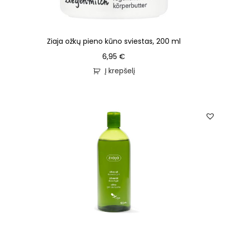
Ziaja ožkų pieno kūno sviestas, 200 ml
6,95
€
Į krepšelį