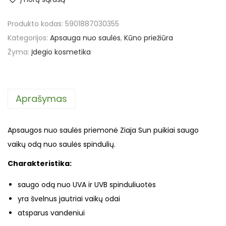
Produkto kodas:
5901887030355
Kategorijos:
Apsauga nuo saulės
,
Kūno priežiūra
Žyma:
Įdegio kosmetika
Aprašymas
Apsaugos nuo saulės priemonė Ziaja Sun puikiai saugo
vaikų odą nuo saulės spindulių.
Charakteristika:
saugo odą nuo UVA ir UVB spinduliuotės
yra švelnus jautriai vaikų odai
atsparus vandeniui