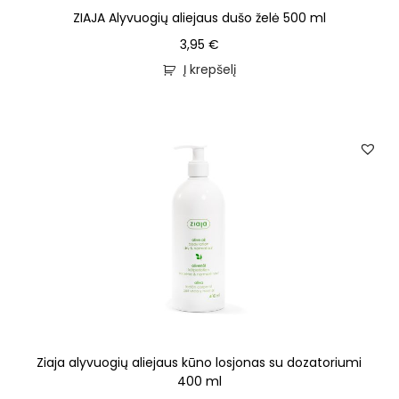
ZIAJA Alyvuogių aliejaus dušo želė 500 ml
3,95
€
Į krepšelį
Ziaja alyvuogių aliejaus kūno losjonas su dozatoriumi
400 ml