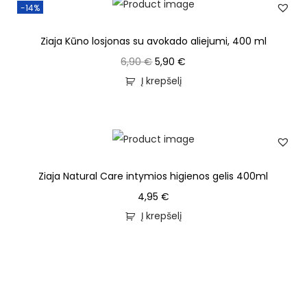
-14%
Ziaja Kūno losjonas su avokado aliejumi, 400 ml
6,90
€
5,90
€
Į krepšelį
Ziaja Natural Care intymios higienos gelis 400ml
4,95
€
Į krepšelį