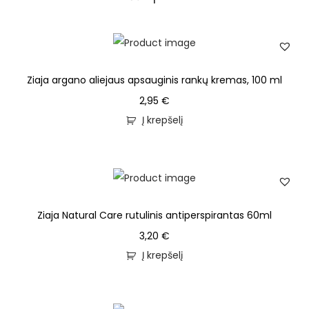
Ziaja argano aliejaus apsauginis rankų kremas, 100 ml
2,95
€
Į krepšelį
Ziaja Natural Care rutulinis antiperspirantas 60ml
3,20
€
Į krepšelį