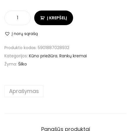
Į KREPŠELĮ
Į norų sąrašą
Produkto kodas:
5901887028932
Kategorijos:
Kūno priežiūra
,
Rankų kremai
Žyma:
Šilko
Aprašymas
Panašūs produktai