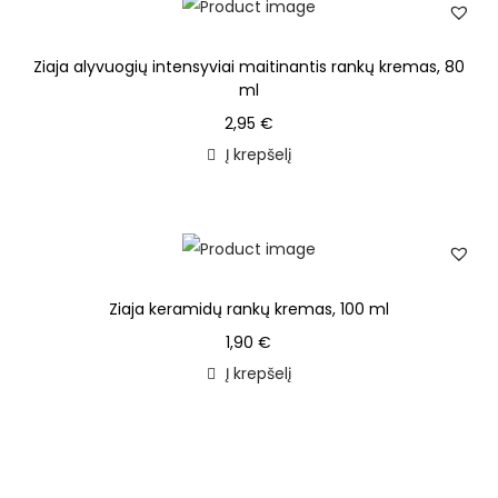
Ziaja alyvuogių intensyviai maitinantis rankų kremas, 80
ml
2,95
€
Į krepšelį
Ziaja keramidų rankų kremas, 100 ml
1,90
€
Į krepšelį