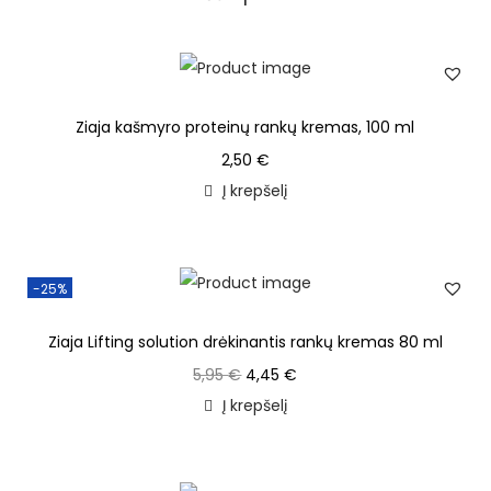
Ziaja kašmyro proteinų rankų kremas, 100 ml
2,50
€
Į krepšelį
-25%
Ziaja Lifting solution drėkinantis rankų kremas 80 ml
5,95
€
4,45
€
Į krepšelį