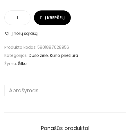
Į KREPŠELĮ
Į norų sąrašą
Produkto kodas:
5901887028956
Kategorijos:
Dušo želė
,
Kūno priežiūra
Žyma:
Šilko
Aprašymas
Panašūs produktai