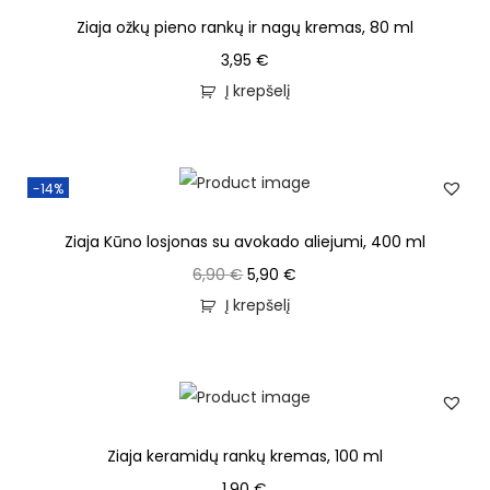
Ziaja ožkų pieno rankų ir nagų kremas, 80 ml
3,95
€
Į krepšelį
-14%
Ziaja Kūno losjonas su avokado aliejumi, 400 ml
6,90
€
5,90
€
Į krepšelį
Ziaja keramidų rankų kremas, 100 ml
1,90
€