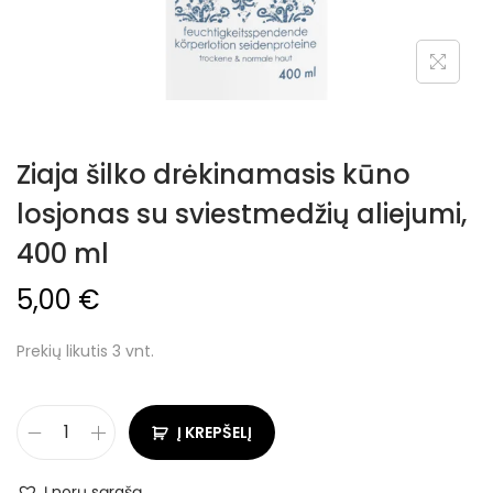
Ziaja šilko drėkinamasis kūno
losjonas su sviestmedžių aliejumi,
400 ml
5,00
€
Prekių likutis 3 vnt.
Į KREPŠELĮ
Į norų sąrašą