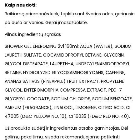
Kaip naudoti:
Reikiamą priemonės kiekį tepkite ant švarios odos, geriausia
po dušo ar vonios. Gerai įmasažuokite.
Pilnas ingredientų sąrašas
SHOWER GEL ENERGIZING 2v1 160ml: AQUA (WATER), SODIUM
LAURETH SULFATE, COCAMIDOPROPYL BETAINE, GLYCERIN,
GLYCOL DISTEARATE, LAURETH-4, UNDECYLENAMIDOPROPYL
BETAINE, HYDROLYZED GLYCOSAMINOGLYCANS, CAFFEINE,
ANANAS SATIVUS (PINEAPPLE) FRUIT EXTRACT, PROPYLENE
GLYCOL, ENTEROMORPHA COMPRESSA EXTRACT, PEG-7
GLYCERYL COCOATE, SODIUM CHLORIDE, SODIUM BENZOATE,
PARFUM (FRAGRANCE), LINALOOL, LIMONENE, CITRIC ACID, CI
47005 (D&C YELLOW NO. 10), CI 16035 (FD&C RED NO. 40).
Už produkto sudėtį ir ingredientus atsako gamintojas. Dėl
galimų pakeitimų, visada rekomenduojame patikrinti