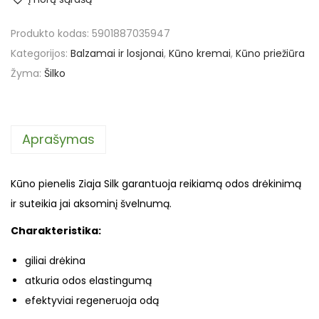
Produkto kodas:
5901887035947
Kategorijos:
Balzamai ir losjonai
,
Kūno kremai
,
Kūno priežiūra
Žyma:
Šilko
Aprašymas
Kūno pienelis Ziaja Silk garantuoja reikiamą odos drėkinimą
ir suteikia jai aksominį švelnumą.
Charakteristika:
giliai drėkina
atkuria odos elastingumą
efektyviai regeneruoja odą