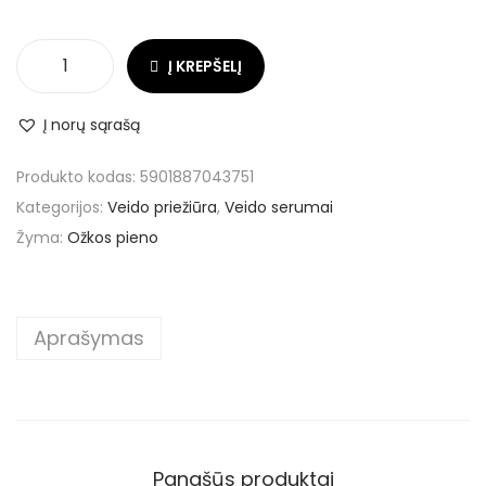
Į KREPŠELĮ
Į norų sąrašą
Produkto kodas:
5901887043751
Kategorijos:
Veido priežiūra
,
Veido serumai
Žyma:
Ožkos pieno
Aprašymas
Panašūs produktai