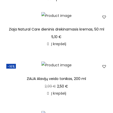
Ziaja Natural Care dieninis drėkinamasis kremas, 50 ml
5,10
€
Į krepšelį
-16%
ZIAJA Alavijų veido tonikas, 200 ml
2,99
€
2,50
€
Į krepšelį