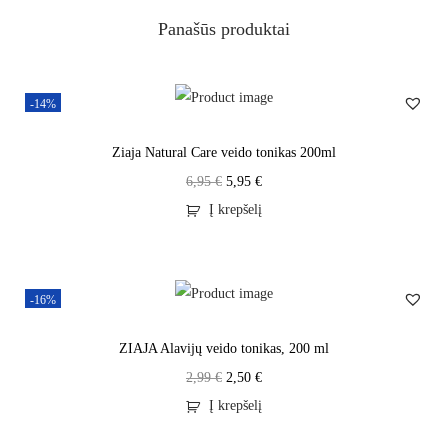
Panašūs produktai
-14%
Ziaja Natural Care veido tonikas 200ml
6,95
€
5,95
€
Į krepšelį
-16%
ZIAJA Alavijų veido tonikas, 200 ml
2,99
€
2,50
€
Į krepšelį