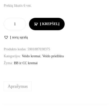
Prekių likutis 6 vnt.
Į KREPŠELĮ
Į norų sąrašą
Produkto kodas:
5901887038375
Kategorijos:
Veido kremai
,
Veido priežiūra
Žyma:
BB ir CC kremai
Aprašymas